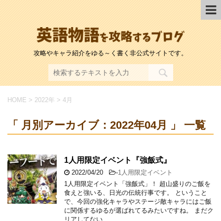
攻略やキャラ紹介をゆる～く書く非公式サイトです。
HOME
>
2022年
>
4月
「 月別アーカイブ：2022年04月 」 一覧
1人用限定イベント『強飯式』
2022/04/20
-
1人用限定イベント
1人用限定イベント「強飯式」！ 超山盛りのご飯を
食えと強いる、日光の伝統行事です。 ということ
で、今回の強化キャラやステージ敵キャラにはご飯
に関係するゆるが選ばれてるみたいですね。 まだク
リアしてない …