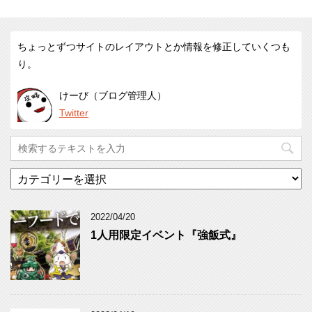
ちょっとずつサイトのレイアウトとか情報を修正していくつも
り。
けーび（ブログ管理人）
Twitter
カ
テ
ゴ
リ
2022/04/20
ー
1人用限定イベント『強飯式』