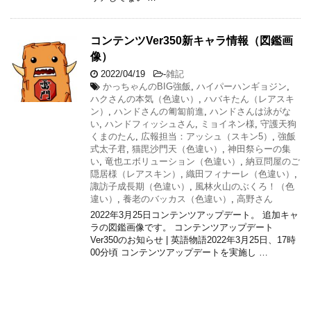
コンテンツVer350新キャラ情報（図鑑画
像）
2022/04/19
-
雑記
かっちゃんのBIG強飯
,
ハイパーハンギョジン
,
ハクさんの本気（色違い）
,
ハバキたん（レアスキ
ン）
,
ハンドさんの匍匐前進
,
ハンドさんは泳がな
い
,
ハンドフィッシュさん
,
ミョイネン様
,
守護天狗
くまのたん
,
広報担当：アッシュ（スキン5）
,
強飯
式太子君
,
猫毘沙門天（色違い）
,
神田祭らーの集
い
,
竜也エボリューション（色違い）
,
納豆問屋のご
隠居様（レアスキン）
,
織田フィナーレ（色違い）
,
諏訪子成長期（色違い）
,
風林火山のぶくろ！（色
違い）
,
養老のバッカス（色違い）
,
高野さん
2022年3月25日コンテンツアップデート。 追加キャ
ラの図鑑画像です。 コンテンツアップデート
Ver350のお知らせ | 英語物語2022年3月25日、17時
00分頃 コンテンツアップデートを実施し …