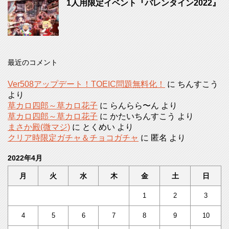
1人用限定イベント『バレンタイン2022』
最近のコメント
Ver508アップデート！TOEIC問題無料化！
に
ちんすこう
より
草カロ四郎～草カロ花子
に
らんらら〜ん
より
草カロ四郎～草カロ花子
に
かたいちんすこう
より
まさか殿(微マジ)
に
とくめい
より
クリア時限定ガチャ＆チョコガチャ
に
匿名
より
2022年4月
月
火
水
木
金
土
日
1
2
3
4
5
6
7
8
9
10