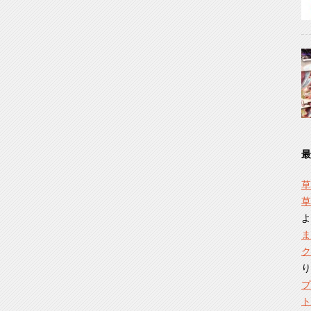
最
草
草
よ
ま
ク
り
プ
ト