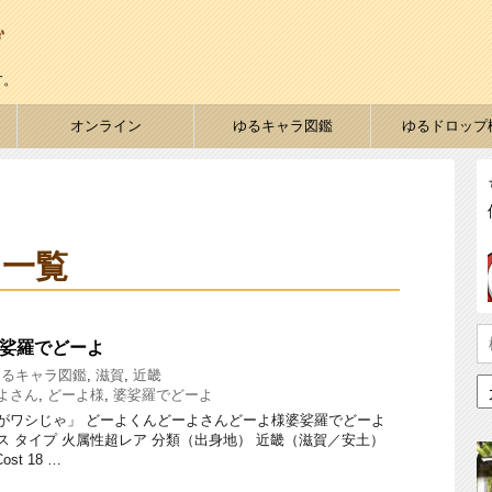
す。
オンライン
ゆるキャラ図鑑
ゆるドロップ
 一覧
婆娑羅でどーよ
ゆるキャラ図鑑
,
滋賀
,
近畿
よさん
,
どーよ様
,
婆娑羅でどーよ
がワシじゃ」 どーよくんどーよさんどーよ様婆娑羅でどーよ
 タイプ 火属性超レア 分類（出身地） 近畿（滋賀／安土）
ost 18 …