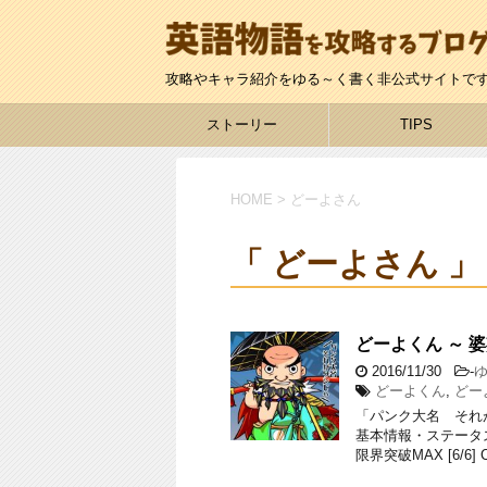
攻略やキャラ紹介をゆる～く書く非公式サイトで
ストーリー
TIPS
HOME
>
どーよさん
「 どーよさん 」
どーよくん ～ 
2016/11/30
-
どーよくん
,
どー
「パンク大名 それ
基本情報・ステータス
限界突破MAX [6/6] C