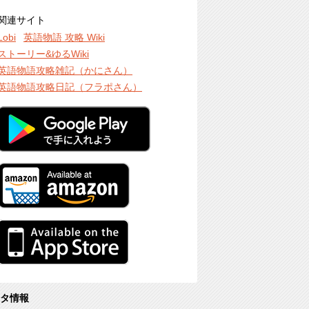
関連サイト
Lobi
英語物語 攻略 Wiki
ストーリー&ゆるWiki
英語物語攻略雑記（かにさん）
英語物語攻略日記（フラポさん）
タ情報