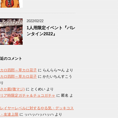
2022/02/22
1人用限定イベント『バレ
ンタイン2022』
近のコメント
カロ四郎～草カロ花子
に
らんらら〜ん
より
カロ四郎～草カロ花子
に
かたいちんすこう
り
さか殿(微マジ)
に
とくめい
より
リア時限定ガチャ＆チョコガチャ
に
匿名
よ
レイヤーレベルに対するやる気・デッキコス
・友達上限
に
ッハッハッハッハ
より