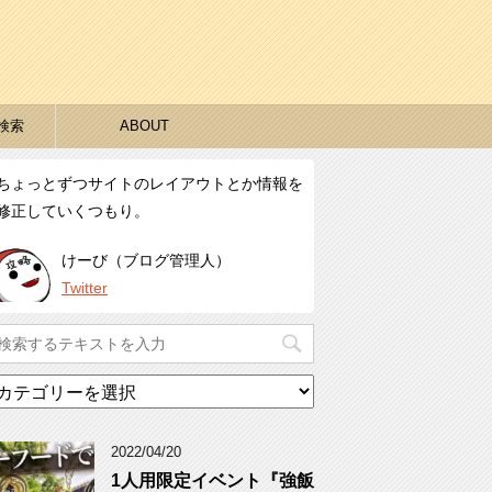
検索
ABOUT
ちょっとずつサイトのレイアウトとか情報を
修正していくつもり。
けーび（ブログ管理人）
Twitter
カ
テ
ゴ
リ
2022/04/20
ー
1人用限定イベント『強飯