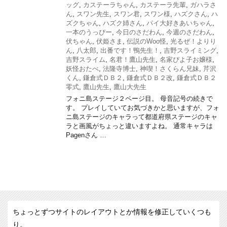
ッグ
,
カステーラちゃん
,
カステーラ先輩
,
ガハラさ
ん
,
スワン先生
,
スワン君
,
スワン様
,
ハズクさん
,
ハ
ズクちゃん
,
ハズク姉さん
,
パイ大好きあいちゃん
,
一本のうっぴー
,
今日のさだわん
,
今週のさだわん
,
伏ちゃん
,
伏姫さま
,
伝説のWoo怪
,
光るぜ！よりり
ん
,
八太郎
,
出番です！鴨先生！
,
吉野スライミング
,
吉野スライム
,
名君！鷹山先生
,
名家ぴよ子お嬢様
,
妖怪おたべ
,
法隆寺博士
,
神喫！さくらん兄妹
,
芹沢
くん
,
鎌倉式ＤＢ２
,
鎌倉式ＤＢ２改
,
鎌倉式ＤＢ２
零式
,
鷹山先生
,
鷹山大先生
フォニ島ステージ２ページ目。 母音記号の続きで
す。 プレイしていてお気づきかと思いますが、フォ
ニ島ステージのキャラって都道府県ステージのキャ
ラと画風がちょっと違いますよね。 通常キャラは
Pagenさん …
ちょっとずつサイトのレイアウトとか情報を修正していくつも
り。