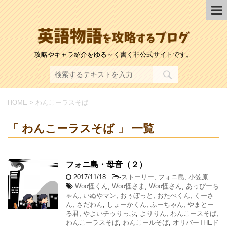
攻略やキャラ紹介をゆる～く書く非公式サイトです。
HOME
>
わんこーラスそば
「 わんこーラスそば 」 一覧
フォニ島・母音（２）
2017/11/18
-
ストーリー
,
フォニ島
,
小笠原
Woo怪くん
,
Woo怪さま
,
Woo怪さん
,
あっぴーち
ゃん
,
いぬやマン
,
おぅぼっと
,
おたべくん
,
くーさ
ん
,
さだわん
,
しょーかくん
,
ふーちゃん
,
やまとー
る君
,
やよいチゥりっぷ
,
よりりん
,
わんこースそば
,
わんこーラスそば
,
わんこールそば
,
オリバーTHEド