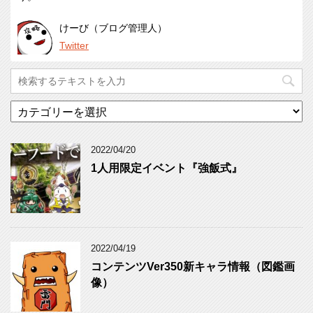
けーび（ブログ管理人）
Twitter
カ
テ
ゴ
リ
2022/04/20
ー
1人用限定イベント『強飯式』
2022/04/19
コンテンツVer350新キャラ情報（図鑑画
像）