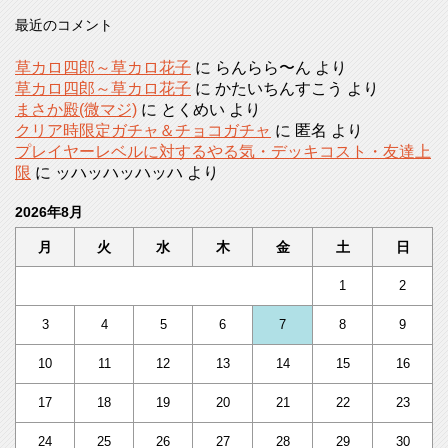
最近のコメント
草カロ四郎～草カロ花子
に
らんらら〜ん
より
草カロ四郎～草カロ花子
に
かたいちんすこう
より
まさか殿(微マジ)
に
とくめい
より
クリア時限定ガチャ＆チョコガチャ
に
匿名
より
プレイヤーレベルに対するやる気・デッキコスト・友達上
限
に
ッハッハッハッハ
より
2026年8月
月
火
水
木
金
土
日
1
2
3
4
5
6
7
8
9
10
11
12
13
14
15
16
17
18
19
20
21
22
23
24
25
26
27
28
29
30