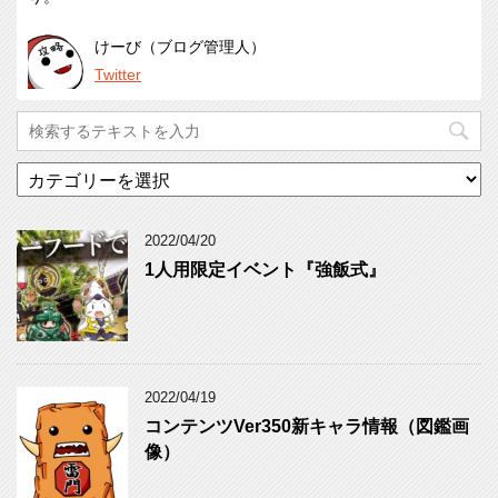
けーび（ブログ管理人）
Twitter
カ
テ
ゴ
リ
2022/04/20
ー
1人用限定イベント『強飯式』
2022/04/19
コンテンツVer350新キャラ情報（図鑑画
像）