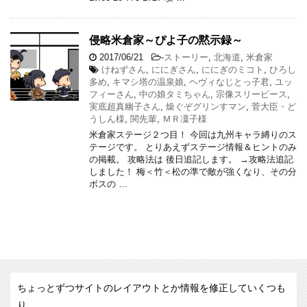
侵略米倉家～ぴよ子の黙示録～
2017/06/21
-
ストーリー
,
北海道
,
米倉家
けねずさん
,
ににぎさん
,
ににぎのミコト
,
ひろし
多め
,
キマシ塔の温泉娘
,
ヘヴィなじとっ子君
,
ユッ
フィーさん
,
中の娘タミちゃん
,
宗像スリーピース
,
実底超真幽子さん
,
燥ぐぞグリンすマン
,
菅大臣・ど
うしん様
,
関先輩
,
ＭＲ凜子様
米倉家ステージ２つ目！ 今回は九州キャラ縛りのス
テージです。 とりあえずステージ情報＆ヒントのみ
の掲載。 攻略法は 後日追記します。 →攻略法追記
しました！ 梅＜竹＜松の準で敵が強くなり、その分
ボスの …
ちょっとずつサイトのレイアウトとか情報を修正していくつも
り。