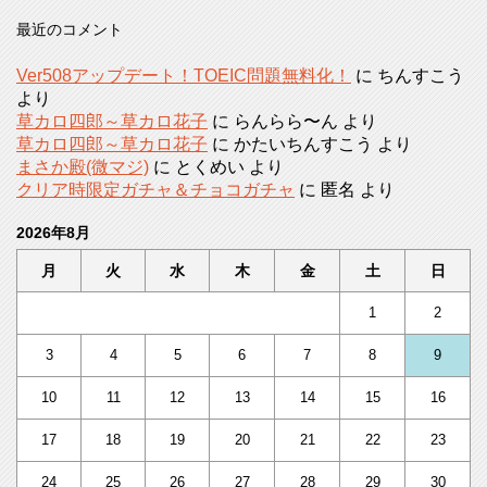
最近のコメント
Ver508アップデート！TOEIC問題無料化！
に
ちんすこう
より
草カロ四郎～草カロ花子
に
らんらら〜ん
より
草カロ四郎～草カロ花子
に
かたいちんすこう
より
まさか殿(微マジ)
に
とくめい
より
クリア時限定ガチャ＆チョコガチャ
に
匿名
より
2026年8月
月
火
水
木
金
土
日
1
2
3
4
5
6
7
8
9
10
11
12
13
14
15
16
17
18
19
20
21
22
23
24
25
26
27
28
29
30