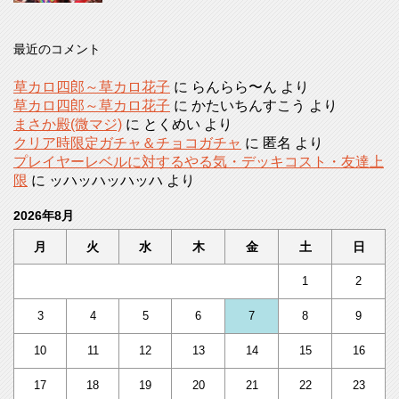
最近のコメント
草カロ四郎～草カロ花子
に
らんらら〜ん
より
草カロ四郎～草カロ花子
に
かたいちんすこう
より
まさか殿(微マジ)
に
とくめい
より
クリア時限定ガチャ＆チョコガチャ
に
匿名
より
プレイヤーレベルに対するやる気・デッキコスト・友達上
限
に
ッハッハッハッハ
より
2026年8月
月
火
水
木
金
土
日
1
2
3
4
5
6
7
8
9
10
11
12
13
14
15
16
17
18
19
20
21
22
23