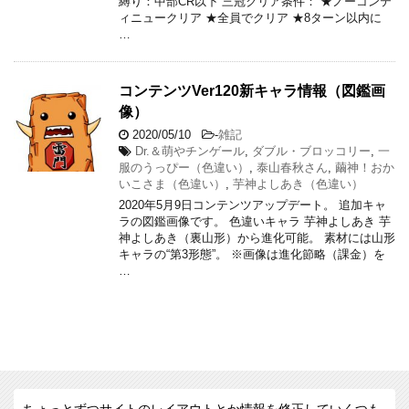
縛り：中部CR以下 三冠クリア条件： ★ノーコンテ
ィニュークリア ★全員でクリア ★8ターン以内に
…
コンテンツVer120新キャラ情報（図鑑画
像）
2020/05/10
-
雑記
Dr.＆萌やチンゲール
,
ダブル・ブロッコリー
,
一
服のうっぴー（色違い）
,
泰山春秋さん
,
繭神！おか
いこさま（色違い）
,
芋神よしあき（色違い）
2020年5月9日コンテンツアップデート。 追加キャ
ラの図鑑画像です。 色違いキャラ 芋神よしあき 芋
神よしあき（裏山形）から進化可能。 素材には山形
キャラの“第3形態”。 ※画像は進化節略（課金）を
…