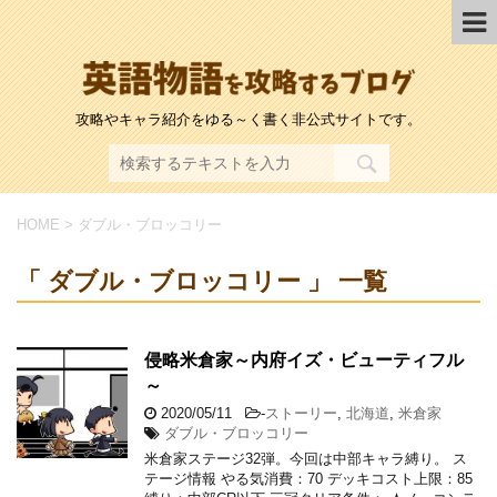
攻略やキャラ紹介をゆる～く書く非公式サイトです。
HOME
>
ダブル・ブロッコリー
「 ダブル・ブロッコリー 」 一覧
侵略米倉家～内府イズ・ビューティフル
～
2020/05/11
-
ストーリー
,
北海道
,
米倉家
ダブル・ブロッコリー
米倉家ステージ32弾。今回は中部キャラ縛り。 ス
テージ情報 やる気消費：70 デッキコスト上限：85