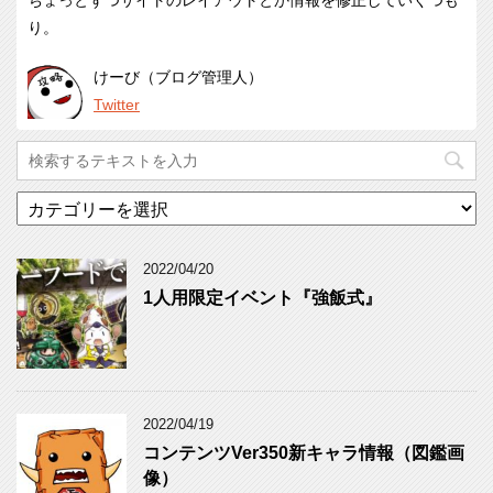
ちょっとずつサイトのレイアウトとか情報を修正していくつも
り。
けーび（ブログ管理人）
Twitter
カ
テ
ゴ
リ
2022/04/20
ー
1人用限定イベント『強飯式』
2022/04/19
コンテンツVer350新キャラ情報（図鑑画
像）