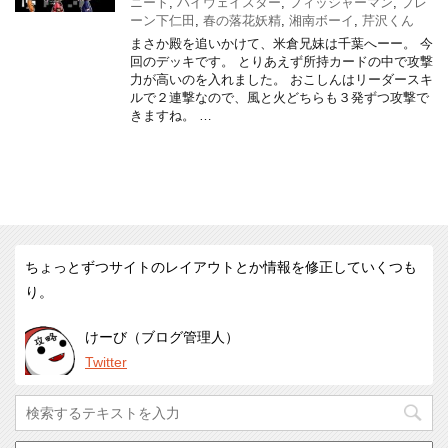
ニート
,
ハイウェイスター
,
フィッシャーマン
,
プレ
ーン下仁田
,
春の落花妖精
,
湘南ボーイ
,
芹沢くん
まさか殿を追いかけて、米倉兄妹は千葉へーー。 今
回のデッキです。 とりあえず所持カードの中で攻撃
力が高いのを入れました。 おこしんはリーダースキ
ルで２連撃なので、風と火どちらも３発ずつ攻撃で
きますね。 …
ちょっとずつサイトのレイアウトとか情報を修正していくつも
り。
けーび（ブログ管理人）
Twitter