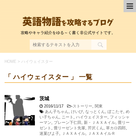
攻略やキャラ紹介をゆる～く書く非公式サイトです。
HOME
>
ハイウェイスター
「 ハイウェイスター 」 一覧
茨城
2016/11/17
-
ストーリー
,
関東
あん子ちゃん
,
けいび
,
なっとくん
,
ぼこたそ
,
め
い子ちゃん
,
ニート
,
ハイウェイスター
,
フィッシャ
ーマン
,
プレーン下仁田
,
新・ＪＡＸＡイル
,
畳リー
ゼント
,
畳リーゼント先輩
,
芹沢くん
,
草カロ四郎
,
迷菓ぴよ子
,
ＪＡＸＡイル
,
ＪＡＸＡイルＲ