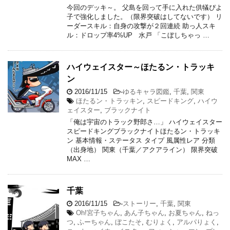
今回のデッキ～。 父島を回って手に入れた供犠ぴよ
子で強化しました。（限界突破はしてないです） リ
ーダースキル：自身の攻撃が２回連続 助っ人スキ
ル：ドロップ率4%UP 水戸 「こぼしちゃっ …
ハイウェイスター～ほたるン・トラッキ
ン
2016/11/15
-
ゆるキャラ図鑑
,
千葉
,
関東
ほたるン・トラッキン
,
スピードキング
,
ハイウ
ェイスター
,
ブラックナイト
「俺は宇宙のトラック野郎さ…」 ハイウェイスター
スピードキングブラックナイトほたるン・トラッキ
ン 基本情報・ステータス タイプ 風属性レア 分類
（出身地） 関東（千葉／アクアライン） 限界突破
MAX …
千葉
2016/11/15
-
ストーリー
,
千葉
,
関東
Oh!宮子ちゃん
,
あん子ちゃん
,
お夏ちゃん
,
ねっ
つ
,
ふーちゃん
,
ぼこたそ
,
むりょく
,
アルパりょく
,