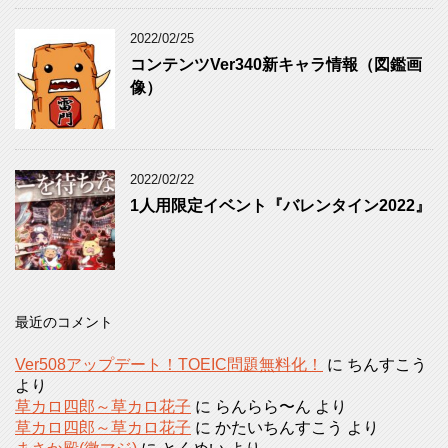
2022/02/25
コンテンツVer340新キャラ情報（図鑑画
像）
2022/02/22
1人用限定イベント『バレンタイン2022』
最近のコメント
Ver508アップデート！TOEIC問題無料化！
に
ちんすこう
より
草カロ四郎～草カロ花子
に
らんらら〜ん
より
草カロ四郎～草カロ花子
に
かたいちんすこう
より