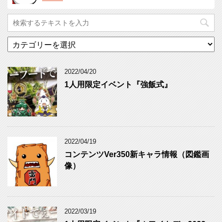
カ
テ
ゴ
リ
2022/04/20
ー
1人用限定イベント『強飯式』
2022/04/19
コンテンツVer350新キャラ情報（図鑑画
像）
2022/03/19