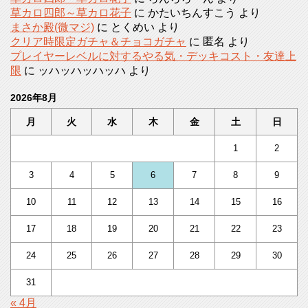
草カロ四郎～草カロ花子
に
かたいちんすこう
より
まさか殿(微マジ)
に
とくめい
より
クリア時限定ガチャ＆チョコガチャ
に
匿名
より
プレイヤーレベルに対するやる気・デッキコスト・友達上
限
に
ッハッハッハッハ
より
2026年8月
月
火
水
木
金
土
日
1
2
3
4
5
6
7
8
9
10
11
12
13
14
15
16
17
18
19
20
21
22
23
24
25
26
27
28
29
30
31
« 4月