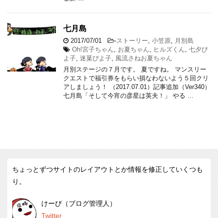
七月島
2017/07/01
-
ストーリー
,
小笠原
,
月別島
Oh!宮子ちゃん
,
お夏ちゃん
,
ヒルズくん
,
七夕ぴ
よ子
,
迷菓ぴよ子
,
風流さねお夏ちゃん
月別ステージの７月です。 夏ですね。 マンスリー
クエストで福引券をもらい損なわないよう５回クリ
アしましょう！ （2017.07.01）記事追加（Ver340）
七月島「そして今宵の彦星は英夫！」 やる …
ちょっとずつサイトのレイアウトとか情報を修正していくつも
り。
けーび（ブログ管理人）
Twitter