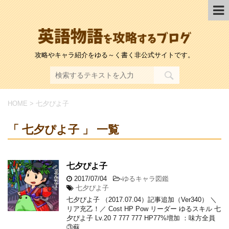
攻略やキャラ紹介をゆる～く書く非公式サイトです。
HOME
>
七夕ぴよ子
「 七夕ぴよ子 」 一覧
七夕ぴよ子
2017/07/04
-
ゆるキャラ図鑑
七夕ぴよ子
七夕ぴよ子 （2017.07.04）記事追加（Ver340） ＼
リア充乙！／ Cost HP Pow リーダー ゆるスキル 七
夕ぴよ子 Lv.20 7 777 777 HP77%増加 ：味方全員
③蘇 …