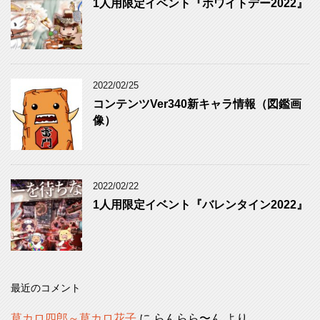
1人用限定イベント『ホワイトデー2022』
2022/02/25
コンテンツVer340新キャラ情報（図鑑画
像）
2022/02/22
1人用限定イベント『バレンタイン2022』
最近のコメント
草カロ四郎～草カロ花子
に
らんらら〜ん
より