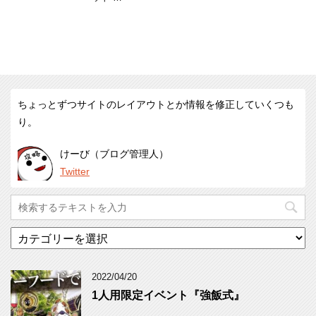
ちょっとずつサイトのレイアウトとか情報を修正していくつも
り。
けーび（ブログ管理人）
Twitter
カ
テ
ゴ
リ
2022/04/20
ー
1人用限定イベント『強飯式』