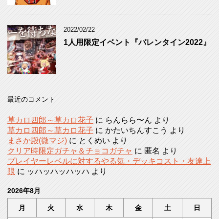
2022/02/22
1人用限定イベント『バレンタイン2022』
最近のコメント
草カロ四郎～草カロ花子
に
らんらら〜ん
より
草カロ四郎～草カロ花子
に
かたいちんすこう
より
まさか殿(微マジ)
に
とくめい
より
クリア時限定ガチャ＆チョコガチャ
に
匿名
より
プレイヤーレベルに対するやる気・デッキコスト・友達上
限
に
ッハッハッハッハ
より
2026年8月
月
火
水
木
金
土
日