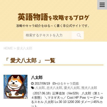
攻略やキャラ紹介をゆる～く書く非公式サイトです。
HOME
>
愛犬八太郎
「 愛犬八太郎 」 一覧
八太郎
2017/06/19
-
ゆるキャラ図鑑
八太郎
,
忠犬八太郎
,
愛犬八太郎
,
熊犬八太郎
（2017.06.18）記事追加（Ver329） 八太郎（第１～
４形態） ＼マタギ犬っ／ Cost HP Pow リーダー ゆ
るスキル 八太郎 Lv.30 10 1200 200 ダメージ45%カ
ット …