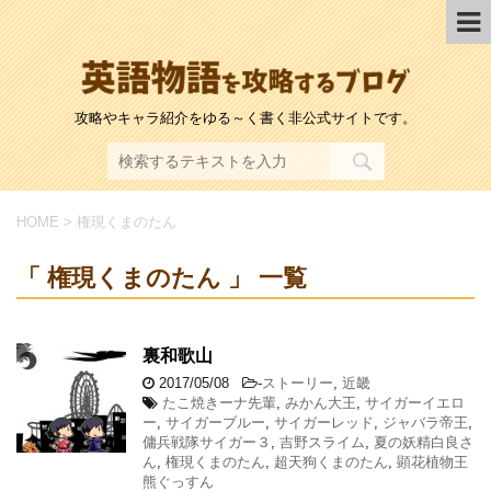
攻略やキャラ紹介をゆる～く書く非公式サイトです。
HOME
>
権現くまのたん
「 権現くまのたん 」 一覧
裏和歌山
2017/05/08
-
ストーリー
,
近畿
たこ焼きーナ先輩
,
みかん大王
,
サイガーイエロ
ー
,
サイガーブルー
,
サイガーレッド
,
ジャバラ帝王
,
傭兵戦隊サイガー３
,
吉野スライム
,
夏の妖精白良さ
ん
,
権現くまのたん
,
超天狗くまのたん
,
顕花植物王
熊ぐっすん