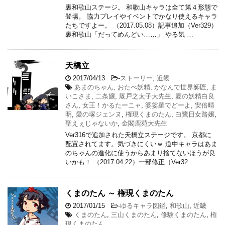
裏和歌山ステージ。 和歌山キャラは全て第４形態で
登場。 協力プレイやイベントでかなり使えるキャラ
たちですよー。 （2017.05.08）記事追加（Ver329）
裏和歌山「だってめんどい……」 やる気 …
天橋立
2017/04/13
-
ストーリー
,
近畿
あまのちゃん
,
おたべ妖精
,
かなんで世界師匠
,
ま
いこさま
,
二条嬢
,
厩戸之太子大先生
,
夏の妖精白良
さん
,
女王！かるたーニャ
,
婆娑羅でどーよ
,
安倍晴
明
,
愛の塚ジェンヌ
,
権現くまのたん
,
白鷺日女路嬢
,
聖えぇじゃないか
,
金閣鹿苑大先生
Ver316で追加された天橋立ステージです。 京都に
配置されてます。気づきにくいｗ 道中キャラはあま
のちゃんの進化に使うからあまり捨てないほうが良
いかも！ （2017.04.22）一部修正（Ver32 …
くまのたん ～ 権現くまのたん
2017/01/15
-
ゆるキャラ図鑑
,
和歌山
,
近畿
くまのたん
,
三山くまのたん
,
修験くまのたん
,
権
現くまのたん