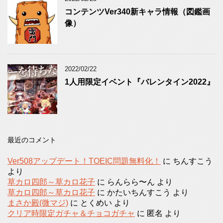
コンテンツVer340新キャラ情報（図鑑画
像）
2022/02/22
1人用限定イベント『バレンタイン2022』
最近のコメント
Ver508アップデート！TOEIC問題無料化！
に
ちんすこう
より
草カロ四郎～草カロ花子
に
らんらら〜ん
より
草カロ四郎～草カロ花子
に
かたいちんすこう
より
まさか殿(微マジ)
に
とくめい
より
クリア時限定ガチャ＆チョコガチャ
に
匿名
より