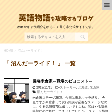
攻略やキャラ紹介をゆる～く書く非公式サイトです。
HOME
>
沼んだーライド！
「 沼んだーライド！ 」 一覧
侵略米倉家～戦場のピヨニスト～
2019/11/13
-
ストーリー
,
北海道
,
米倉家
沼んだーライド！
米倉家ステージ26弾。今回は東北キャラ縛り。 今
更ですが米倉家って試行錯誤が必要なステージなの
に、やる気消費70は厳しいですよね。私はやる気無
限勢なので気にしてませんでしたが。 ステージ情報