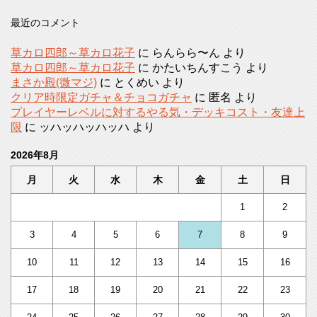
最近のコメント
草カロ四郎～草カロ花子
に
らんらら〜ん
より
草カロ四郎～草カロ花子
に
かたいちんすこう
より
まさか殿(微マジ)
に
とくめい
より
クリア時限定ガチャ＆チョコガチャ
に
匿名
より
プレイヤーレベルに対するやる気・デッキコスト・友達上
限
に
ッハッハッハッハ
より
2026年8月
月
火
水
木
金
土
日
1
2
3
4
5
6
7
8
9
10
11
12
13
14
15
16
17
18
19
20
21
22
23