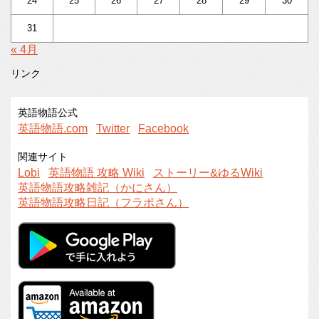
24
25
26
27
28
29
30
31
« 4月
リンク
英語物語公式
英語物語.com
Twitter
Facebook
関連サイト
Lobi
英語物語 攻略 Wiki
ストーリー&ゆるWiki
英語物語攻略雑記（かにさん）
英語物語攻略日記（フラポさん）