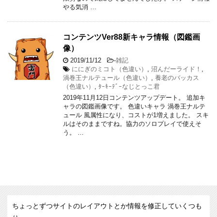
やる気消 …
コンテンツVer88新キャラ情報（図鑑画
像）
2019/11/12
-
雑記
ににぎのミコト（色違い）
,
沼んだーライド！
,
渦巻王ナルテュール（色違い）
,
養老のバッカス
（色違い）
,
ﾀｰｷｰﾃﾞｰなじとっこ君
2019年11月12日コンテンツアップデート。 追加キ
ャラの図鑑画像です。 色違いキャラ 渦巻王ナルテ
ュール 風属性になり、コストが1増えました。 スキ
ルはそのままですね。協力のソロプレイで使えそ
う。 …
ちょっとずつサイトのレイアウトとか情報を修正していくつも