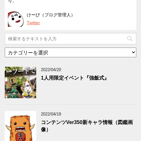
り。
けーび（ブログ管理人）
Twitter
カ
テ
ゴ
リ
2022/04/20
ー
1人用限定イベント『強飯式』
2022/04/19
コンテンツVer350新キャラ情報（図鑑画
像）