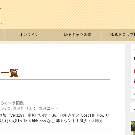
す。
オンライン
ゆるキャラ図鑑
ゆるドロップ
 一覧
ゆるキャラ図鑑
ねっつ
,
皐月むりょく
,
皐月ニート
事追加（Ver329） 皐月けいび ＼あ、代引きで／ Cost HP Pow リ
けいび Lv.15 4 555 555 なし ⑥カウント１減少：火味方 …