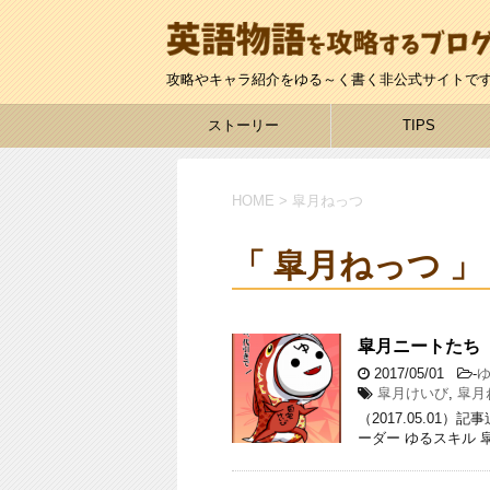
攻略やキャラ紹介をゆる～く書く非公式サイトで
ストーリー
TIPS
HOME
>
皐月ねっつ
「 皐月ねっつ 」
皐月ニートたち
2017/05/01
-
皐月けいび
,
皐月
（2017.05.01）記
ーダー ゆるスキル 皐月