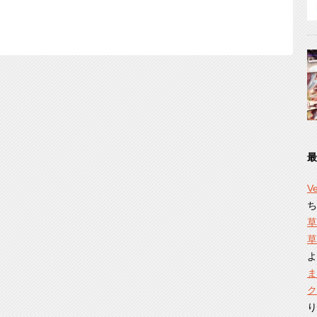
最
V
ち
草
草
よ
ま
ク
り