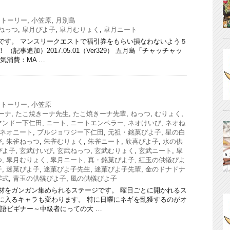
ストーリー
,
小笠原
,
月別島
ねっつ
,
皐月ぴよ子
,
皐月むりょく
,
皐月ニート
です。 マンスリークエストで福引券をもらい損なわないよう５
（記事追加）2017.05.01（Ver329） 五月島「チャッチャッ
気消費：MA …
ストーリー
,
小笠原
ーナ
,
たこ焼きーナ先生
,
たこ焼きーナ先輩
,
ねっつ
,
むりょく
,
マンドー下仁田
,
ニート
,
ニートエンペラー
,
ネオけいび
,
ネオね
ネオニート
,
ブルジョワジー下仁田
,
元祖・銘菓ぴよ子
,
星の白
び
,
朱雀ねっつ
,
朱雀むりょく
,
朱雀ニート
,
欣喜ぴよ子
,
水の供
ぴよ子
,
玄武けいび
,
玄武ねっつ
,
玄武むりょく
,
玄武ニート
,
皐
つ
,
皐月むりょく
,
皐月ニート
,
真・銘菓ぴよ子
,
紅玉の供犠ぴよ
子
,
迷菓ぴよ子
,
迷菓ぴよ子先生
,
迷菓ぴよ子先輩
,
金のドナドナ
零式
,
青玉の供犠ぴよ子
,
風の供犠ぴよ子
材をガンガン集められるステージです。 曜日ごとに開かれるス
に入るキャラも変わります。 特に日曜にネギを乱獲するのがオ
物語ビギナー～中級者にっての大 …