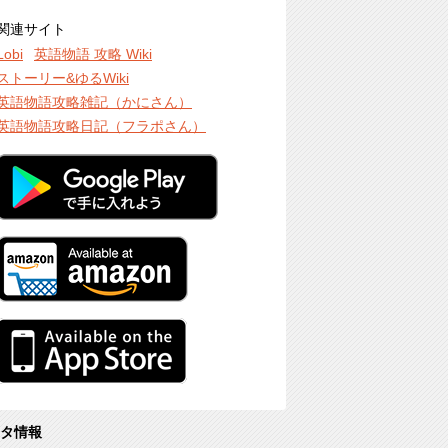
関連サイト
Lobi
英語物語 攻略 Wiki
ストーリー&ゆるWiki
英語物語攻略雑記（かにさん）
英語物語攻略日記（フラポさん）
タ情報