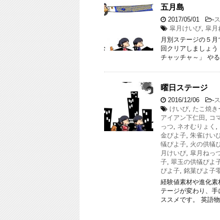
五月島
2017/05/01
-
皐月けいび
,
皐月
月別ステージの５月
回クリアしましょう！ 
チャッチャ～」 やる
曜日ステージ
2016/12/06
-
けいび
,
たこ焼き
アイアン下仁田
,
コ
っつ
,
ネオむりょく
,
金ぴよ子
,
朱雀けい
犠ぴよ子
,
火の供犠
月けいび
,
皐月ねっ
子
,
翠玉の供犠ぴよ
ぴよ子
,
銘菓ぴよ子
経験値素材や進化素
テージが変わり、手
ススメです。 英語