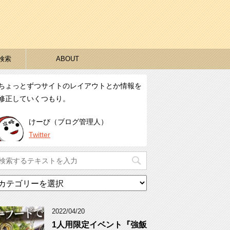
検索
ABOUT
ちょっとずつサイトのレイアウトとか情報を
修正していくつもり。
けーび（ブログ管理人）
Twitter
カ
テ
ゴ
リ
2022/04/20
ー
1人用限定イベント『強飯