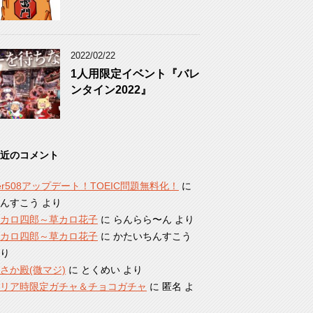
2022/02/22
1人用限定イベント『バレ
ンタイン2022』
近のコメント
er508アップデート！TOEIC問題無料化！
に
んすこう
より
カロ四郎～草カロ花子
に
らんらら〜ん
より
カロ四郎～草カロ花子
に
かたいちんすこう
り
さか殿(微マジ)
に
とくめい
より
リア時限定ガチャ＆チョコガチャ
に
匿名
よ