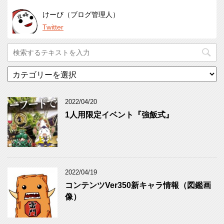
けーび（ブログ管理人）
Twitter
カ
テ
ゴ
リ
2022/04/20
ー
1人用限定イベント『強飯式』
2022/04/19
コンテンツVer350新キャラ情報（図鑑画
像）