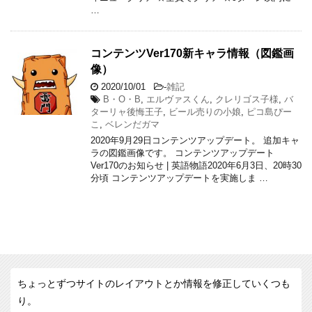
…
コンテンツVer170新キャラ情報（図鑑画
像）
2020/10/01
-
雑記
B・O・B
,
エルヴァスくん
,
クレリゴス子様
,
バ
ターリャ後悔王子
,
ビール売りの小娘
,
ピコ島ぴー
こ
,
ベレンだガマ
2020年9月29日コンテンツアップデート。 追加キャ
ラの図鑑画像です。 コンテンツアップデート
Ver170のお知らせ | 英語物語2020年6月3日、20時30
分頃 コンテンツアップデートを実施しま …
ちょっとずつサイトのレイアウトとか情報を修正していくつも
り。