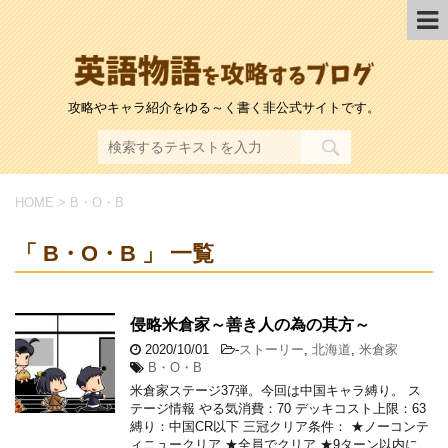
攻略やキャラ紹介をゆる～く書く非公式サイトです。
HOME
>
B・O・B
「 B・O・B 」 一覧
侵略米倉家～善き人の為の其方～
2020/10/01
-
ストーリー
,
北海道
,
米倉家
B・O・B
米倉家ステージ37弾。今回は中国キャラ縛り。 ス
テージ情報 やる気消費：70 デッキコスト上限：63
縛り：中国CR以下 三冠クリア条件： ★ノーコンテ
ィニュークリア ★全員でクリア ★9ターン以内に