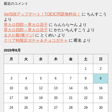
最近のコメント
Ver508アップデート！TOEIC問題無料化！
に
ちんすこう
より
草カロ四郎～草カロ花子
に
らんらら〜ん
より
草カロ四郎～草カロ花子
に
かたいちんすこう
より
まさか殿(微マジ)
に
とくめい
より
クリア時限定ガチャ＆チョコガチャ
に
匿名
より
2026年8月
月
火
水
木
金
土
日
1
2
3
4
5
6
7
8
9
10
11
12
13
14
15
16
17
18
19
20
21
22
23
24
25
26
27
28
29
30