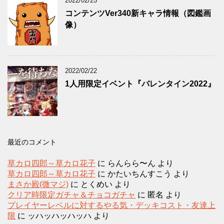
2022/02/25
コンテンツVer340新キャラ情報（図鑑画
像）
2022/02/22
1人用限定イベント『バレンタイン2022』
最近のコメント
草カロ四郎～草カロ花子
に
らんらら〜ん
より
草カロ四郎～草カロ花子
に
かたいちんすこう
より
まさか殿(微マジ)
に
とくめい
より
クリア時限定ガチャ＆チョコガチャ
に
匿名
より
プレイヤーレベルに対するやる気・デッキコスト・友達上
限
に
ッハッハッハッハ
より