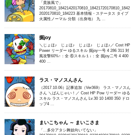
「貴族風で」
20170810_18421420170810_18421720170810_1842
2020170810_184223 基本情報・ステータス タイプ
火属性ノーマル 分類（出身地） 九 …
掘joy
＼じょほ♪ じょほ♪ じょほ♪ じょほ♪／ Cost HP
Power リーダー ゆるスキル 掘joy一号 4 286 311 対
風攻撃60%↑：全 ⑥スキル１↓：全 掘joy二号 4 400
400 …
ラス・マノスんさん
（2017.10.06）記事追加（Ver369） ラス・マノスん
さん ＼ばんじゃい！／ Cost HP Pow リーダー ゆる
スキル ラス・マノスんさん Lv.30 10 1400 350 ドロ
ップ4 …
まいこちゃん ～ まいこさま
「…多分アタシ舞妓向いてない」