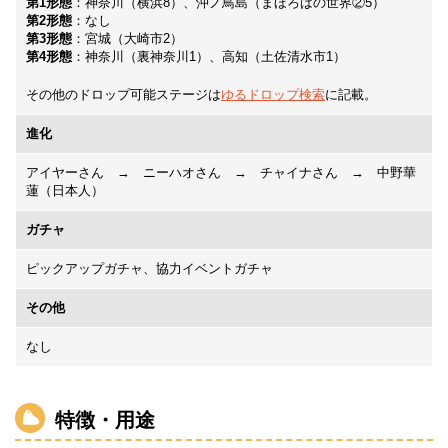
第1形態
：
神奈川（横浜8）、沖ノ鳥島（まほろばの世界②5）
第2形態
：
なし
第3形態
：
宮城（大崎市2）
第4形態
：
神奈川（裏神奈川1）、高知（土佐清水市1）
その他のドロップ可能ステージは
ゆるドロップ検索
に記載。
進化
アイヤーさん
→
ニーハオさん
→
チャイナさん
→
中野華
蓮（日本人）
ガチャ
ピックアップガチャ、協力イベントガチャ
その他
なし
特徴・用途