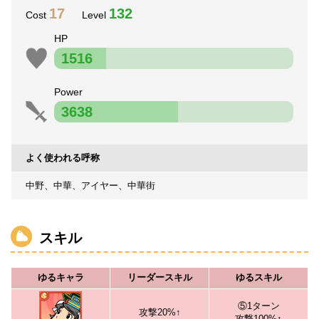
17
132
Cost
Level
HP
1516
Power
3638
よく使われる呼称
中野、中華、アイヤー、中華街
スキル
ゆるキャラ
リーダースキル
ゆるスキル
⑤1ターン
攻撃20%↑
攻撃100%↑