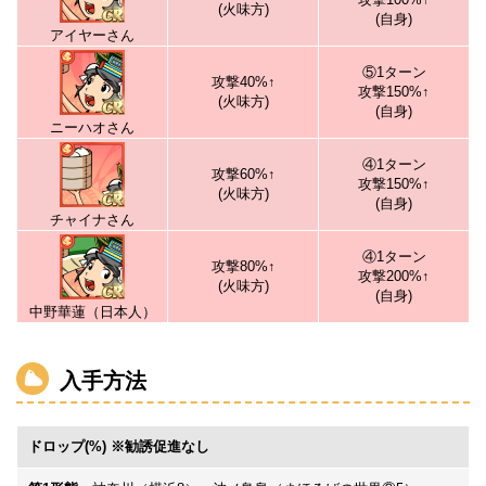
(火味方)
(自身)
アイヤーさん
⑤1ターン
攻撃40%↑
攻撃150%↑
(火味方)
(自身)
ニーハオさん
④1ターン
攻撃60%↑
攻撃150%↑
(火味方)
(自身)
チャイナさん
④1ターン
攻撃80%↑
攻撃200%↑
(火味方)
(自身)
中野華蓮（日本人）
入手方法
ドロップ(%) ※勧誘促進なし