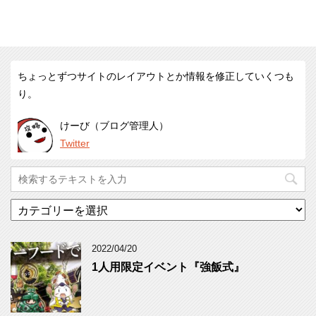
ちょっとずつサイトのレイアウトとか情報を修正していくつも
り。
けーび（ブログ管理人）
Twitter
カ
テ
ゴ
リ
2022/04/20
ー
1人用限定イベント『強飯式』