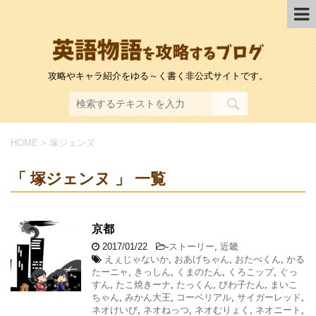
攻略やキャラ紹介をゆる～く書く非公式サイトです。
HOME
>
塚ジェンヌ
「 塚ジェンヌ 」 一覧
京都
2017/01/22
-
ストーリー
,
近畿
えぇじゃないか
,
おあげちゃん
,
おたべくん
,
かる
たーニャ
,
きっしん
,
くまのたん
,
くろこップ
,
ぐっ
すん
,
たこ焼きーナ
,
たっくん
,
びわ子たん
,
まいこ
ちゃん
,
みかん大王
,
コーベリアル
,
サイガーレッド
,
ネオけいび
,
ネオねっつ
,
ネオむりょく
,
ネオニート
,