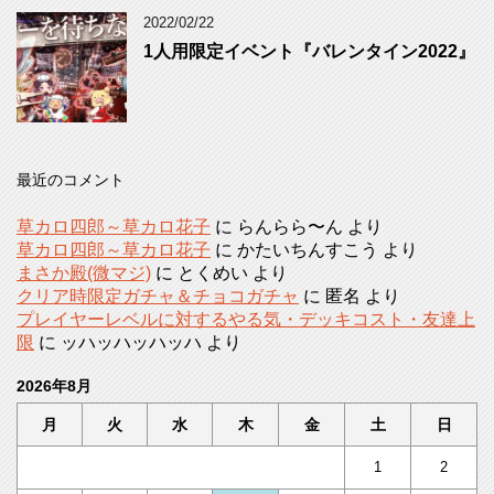
2022/02/22
1人用限定イベント『バレンタイン2022』
最近のコメント
草カロ四郎～草カロ花子
に
らんらら〜ん
より
草カロ四郎～草カロ花子
に
かたいちんすこう
より
まさか殿(微マジ)
に
とくめい
より
クリア時限定ガチャ＆チョコガチャ
に
匿名
より
プレイヤーレベルに対するやる気・デッキコスト・友達上
限
に
ッハッハッハッハ
より
2026年8月
月
火
水
木
金
土
日
1
2