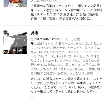
ヌ
,
愛の塚ジェンヌ
「薔薇の花言葉はジェンヌだ！」 塚ジェンヌ夢見る
塚ジェンヌ恋する塚ジェンヌ愛の塚ジェンヌ 基本情
報・ステータス タイプ 風属性レア 分類（出身地）
近畿（兵庫／宝塚） 限界突破MAX [5/5] Co …
兵庫
2017/01/09
-
ストーリー
,
近畿
おあげちゃん
,
かるたーニャ
,
きっしん
,
くろこッ
プ
,
けいび
,
たこ焼きーナ
,
どーよくん
,
なっとくん
さん
,
ねっつ
,
びわ子たん
,
コマンドー下仁田
,
コー
ベリアル
,
ニート
,
ネオけいび
,
ネオねっつ
,
ネオむ
りょく
,
ネオニート
,
プレーン下仁田
,
世界師匠
,
吉
野スライム
,
地味な大仏
,
塚ジェンヌ
,
太子くん
,
安
井のトンちゃん
,
明日香ちゃん
,
有馬ん
,
白鷺嬢
,
納
豆問屋のご隠居様
,
金のドナドナぴよ子
,
鮒麿
久しぶりに通常ステージの続きを書きます。 ストー
リーはたしか兄妹がトラコンボール集めしてるんだ
ったね。 ここらで、火パ、水パ、風パと３種類のデ
ッキを用意してステージに挑むと良いかもです。
…