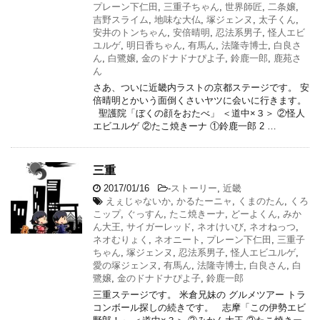
プレーン下仁田
,
三重子ちゃん
,
世界師匠
,
二条嬢
,
吉野スライム
,
地味な大仏
,
塚ジェンヌ
,
太子くん
,
安井のトンちゃん
,
安倍晴明
,
忍法系男子
,
怪人エビ
ユルゲ
,
明日香ちゃん
,
有馬ん
,
法隆寺博士
,
白良さ
ん
,
白鷺嬢
,
金のドナドナぴよ子
,
鈴鹿一郎
,
鹿苑さ
ん
さあ、ついに近畿内ラストの京都ステージです。 安
倍晴明とかいう面倒くさいヤツに会いに行きます。
聖護院「ぼくの顔をおたべ」 ＜道中×３＞ ②怪人
エビユルゲ ②たこ焼きーナ ①鈴鹿一郎 2 …
三重
2017/01/16
-
ストーリー
,
近畿
えぇじゃないか
,
かるたーニャ
,
くまのたん
,
くろ
こップ
,
ぐっすん
,
たこ焼きーナ
,
どーよくん
,
みか
ん大王
,
サイガーレッド
,
ネオけいび
,
ネオねっつ
,
ネオむりょく
,
ネオニート
,
プレーン下仁田
,
三重子
ちゃん
,
塚ジェンヌ
,
忍法系男子
,
怪人エビユルゲ
,
愛の塚ジェンヌ
,
有馬ん
,
法隆寺博士
,
白良さん
,
白
鷺嬢
,
金のドナドナぴよ子
,
鈴鹿一郎
三重ステージです。 米倉兄妹の グルメツアー トラ
コンボール探しの続きです。 志摩「この伊勢エビ