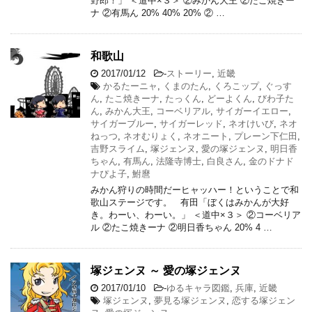
野郎！」 ＜道中×３＞ ②みかん大王 ②たこ焼きー
ナ ②有馬ん 20% 40% 20% ② …
和歌山
2017/01/12
-
ストーリー
,
近畿
かるたーニャ
,
くまのたん
,
くろこップ
,
ぐっす
ん
,
たこ焼きーナ
,
たっくん
,
どーよくん
,
びわ子た
ん
,
みかん大王
,
コーベリアル
,
サイガーイエロー
,
サイガーブルー
,
サイガーレッド
,
ネオけいび
,
ネオ
ねっつ
,
ネオむりょく
,
ネオニート
,
プレーン下仁田
,
吉野スライム
,
塚ジェンヌ
,
愛の塚ジェンヌ
,
明日香
ちゃん
,
有馬ん
,
法隆寺博士
,
白良さん
,
金のドナド
ナぴよ子
,
鮒麿
みかん狩りの時間だーヒャッハー！ということで和
歌山ステージです。 有田「ぼくはみかんが大好
き。わーい、わーい。」 ＜道中×３＞ ②コーベリア
ル ②たこ焼きーナ ②明日香ちゃん 20% 4 …
塚ジェンヌ ～ 愛の塚ジェンヌ
2017/01/10
-
ゆるキャラ図鑑
,
兵庫
,
近畿
塚ジェンヌ
,
夢見る塚ジェンヌ
,
恋する塚ジェン