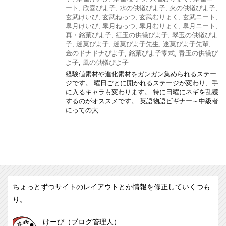
ート
,
欣喜ぴよ子
,
水の供犠ぴよ子
,
火の供犠ぴよ子
,
玄武けいび
,
玄武ねっつ
,
玄武むりょく
,
玄武ニート
,
皐月けいび
,
皐月ねっつ
,
皐月むりょく
,
皐月ニート
,
真・銘菓ぴよ子
,
紅玉の供犠ぴよ子
,
翠玉の供犠ぴよ
子
,
迷菓ぴよ子
,
迷菓ぴよ子先生
,
迷菓ぴよ子先輩
,
金のドナドナぴよ子
,
銘菓ぴよ子零式
,
青玉の供犠ぴ
よ子
,
風の供犠ぴよ子
経験値素材や進化素材をガンガン集められるステー
ジです。 曜日ごとに開かれるステージが変わり、手
に入るキャラも変わります。 特に日曜にネギを乱獲
するのがオススメです。 英語物語ビギナー～中級者
にっての大 …
ちょっとずつサイトのレイアウトとか情報を修正していくつも
り。
けーび（ブログ管理人）