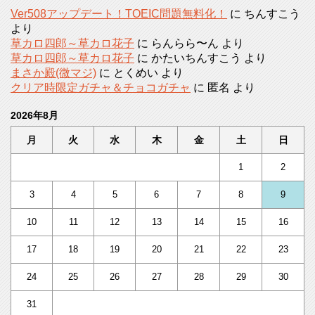
Ver508アップデート！TOEIC問題無料化！
に
ちんすこう
より
草カロ四郎～草カロ花子
に
らんらら〜ん
より
草カロ四郎～草カロ花子
に
かたいちんすこう
より
まさか殿(微マジ)
に
とくめい
より
クリア時限定ガチャ＆チョコガチャ
に
匿名
より
2026年8月
月
火
水
木
金
土
日
1
2
3
4
5
6
7
8
9
10
11
12
13
14
15
16
17
18
19
20
21
22
23
24
25
26
27
28
29
30
31