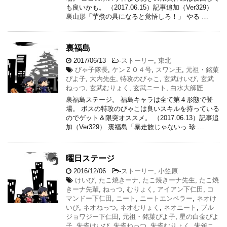
も良いかも。 （2017.06.15）記事追加（Ver329）
裏山形「芋煮の具になると覚悟しろ！」 やる …
裏福島
2017/06/13
-
ストーリー
,
東北
びゃ子隊長
,
ケンＺＯ４号
,
スワン王
,
元祖・銘菓
ぴよ子
,
大内先生
,
特攻のびゃこ
,
玄武けいび
,
玄武
ねっつ
,
玄武むりょく
,
玄武ニート
,
白水大師匠
裏福島ステージ。 福島キャラは全て第４形態で登
場。 ボスの特攻のびゃこは良いスキルを持っている
のでゲット＆限突オススメ。 （2017.06.13）記事追
加（Ver329） 裏福島「暴走族じゃないっ 珍 …
曜日ステージ
2016/12/06
-
ストーリー
,
小笠原
けいび
,
たこ焼きーナ
,
たこ焼きーナ先生
,
たこ焼
きーナ先輩
,
ねっつ
,
むりょく
,
アイアン下仁田
,
コ
マンドー下仁田
,
ニート
,
ニートエンペラー
,
ネオけ
いび
,
ネオねっつ
,
ネオむりょく
,
ネオニート
,
ブル
ジョワジー下仁田
,
元祖・銘菓ぴよ子
,
星の白金ぴよ
子
,
朱雀けいび
,
朱雀ねっつ
,
朱雀むりょく
,
朱雀ニ