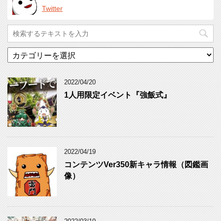
Twitter
カ
テ
ゴ
リ
2022/04/20
ー
1人用限定イベント『強飯式』
2022/04/19
コンテンツVer350新キャラ情報（図鑑画
像）