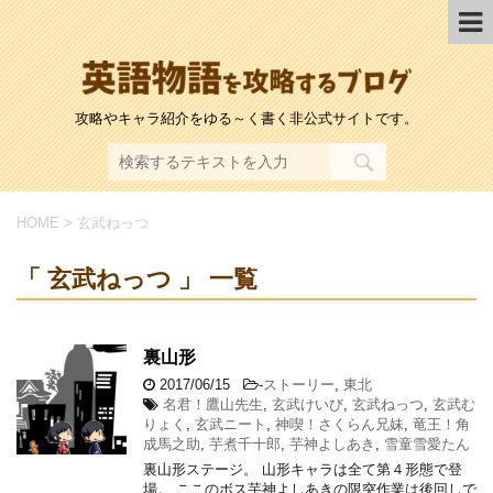
攻略やキャラ紹介をゆる～く書く非公式サイトです。
HOME
>
玄武ねっつ
「 玄武ねっつ 」 一覧
裏山形
2017/06/15
-
ストーリー
,
東北
名君！鷹山先生
,
玄武けいび
,
玄武ねっつ
,
玄武む
りょく
,
玄武ニート
,
神喫！さくらん兄妹
,
竜王！角
成馬之助
,
芋煮千十郎
,
芋神よしあき
,
雪童雪愛たん
裏山形ステージ。 山形キャラは全て第４形態で登
場。 ここのボス芋神よしあきの限突作業は後回しで