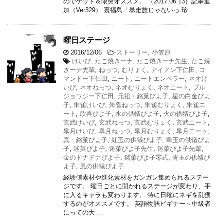
のでゲット＆限突オススメ。 （2017.06.13）記事追
加（Ver329） 裏福島「暴走族じゃないっ 珍 …
曜日ステージ
2016/12/06
-
ストーリー
,
小笠原
けいび
,
たこ焼きーナ
,
たこ焼きーナ先生
,
たこ焼
きーナ先輩
,
ねっつ
,
むりょく
,
アイアン下仁田
,
コ
マンドー下仁田
,
ニート
,
ニートエンペラー
,
ネオけ
いび
,
ネオねっつ
,
ネオむりょく
,
ネオニート
,
ブル
ジョワジー下仁田
,
元祖・銘菓ぴよ子
,
星の白金ぴよ
子
,
朱雀けいび
,
朱雀ねっつ
,
朱雀むりょく
,
朱雀ニ
ート
,
欣喜ぴよ子
,
水の供犠ぴよ子
,
火の供犠ぴよ子
,
玄武けいび
,
玄武ねっつ
,
玄武むりょく
,
玄武ニート
,
皐月けいび
,
皐月ねっつ
,
皐月むりょく
,
皐月ニート
,
真・銘菓ぴよ子
,
紅玉の供犠ぴよ子
,
翠玉の供犠ぴよ
子
,
迷菓ぴよ子
,
迷菓ぴよ子先生
,
迷菓ぴよ子先輩
,
金のドナドナぴよ子
,
銘菓ぴよ子零式
,
青玉の供犠ぴ
よ子
,
風の供犠ぴよ子
経験値素材や進化素材をガンガン集められるステー
ジです。 曜日ごとに開かれるステージが変わり、手
に入るキャラも変わります。 特に日曜にネギを乱獲
するのがオススメです。 英語物語ビギナー～中級者
にっての大 …