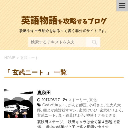
攻略やキャラ紹介をゆる～く書く非公式サイトです。
HOME
>
玄武ニート
「 玄武ニート 」 一覧
裏秋田
2017/06/17
-
ストーリー
,
東北
God of 魚ぉ！
,
かんと師匠
,
小町さま
,
忠犬八太
郎
,
熊とか絶対殺すマン
,
玄武けいび
,
玄武むりょく
,
玄武ニート
,
真・銘菓ぴよ子
,
神使！ナモミさま
裏秋田ステージ。 秋田キャラは全て第４形態で登
場。 道中の銘菓ぴよ子は第２形態で出ます。