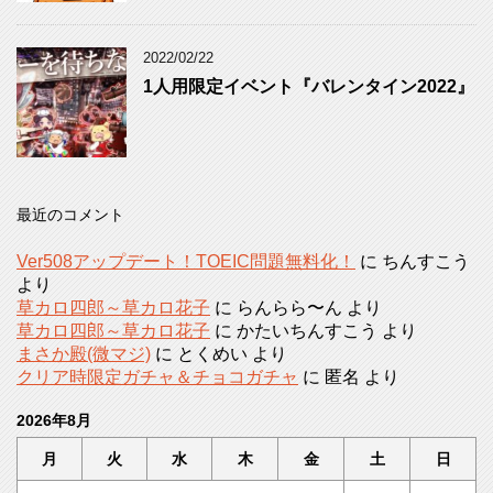
2022/02/22
1人用限定イベント『バレンタイン2022』
最近のコメント
Ver508アップデート！TOEIC問題無料化！
に
ちんすこう
より
草カロ四郎～草カロ花子
に
らんらら〜ん
より
草カロ四郎～草カロ花子
に
かたいちんすこう
より
まさか殿(微マジ)
に
とくめい
より
クリア時限定ガチャ＆チョコガチャ
に
匿名
より
2026年8月
月
火
水
木
金
土
日