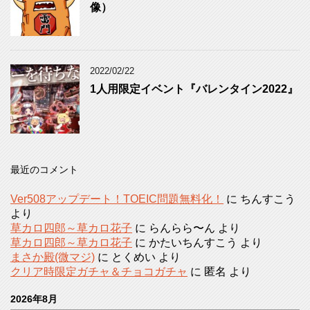
像）
2022/02/22
1人用限定イベント『バレンタイン2022』
最近のコメント
Ver508アップデート！TOEIC問題無料化！
に
ちんすこう
より
草カロ四郎～草カロ花子
に
らんらら〜ん
より
草カロ四郎～草カロ花子
に
かたいちんすこう
より
まさか殿(微マジ)
に
とくめい
より
クリア時限定ガチャ＆チョコガチャ
に
匿名
より
2026年8月