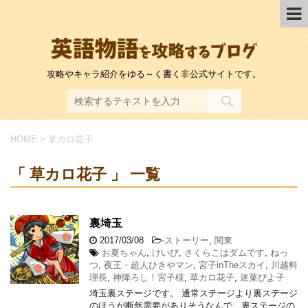
攻略やキャラ紹介をゆる～く書く非公式サイトです。
HOME
>
草カロ花子
「 草カロ花子 」 一覧
裏埼玉
2017/03/08
-
ストーリー
,
関東
お夏ちゃん
,
けいび
,
さくらこはダムです
,
ねっ
つ
,
夜王・超人ひきやマン
,
宮子inTheスカイ
,
川越料
理長
,
神降ろし！宮子様
,
草カロ花子
,
迷菓ぴよ子
埼玉裏ステージです。 通常ステージより裏ステージ
のほうが断然需要がありそうなんで、裏ステージの