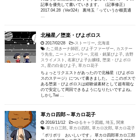
記事を優先して書いていきます。 （記事修正）
2017.04.28（Ver324） 裏埼玉「っていうか櫛貫通
…
北極星／堕楽・ぴよボロス
2017/02/28
-
ストーリー
,
北海道
たこ焼きーナ師匠
,
ぴよ子ファーザー
,
カステー
ラ先生
,
ニートエンペラー
,
元祖・銘菓ぴよ子
,
吉野
スライメスト
,
名家ぴよ子お嬢様
,
堕楽・ぴよボロ
ス
,
星の白金ぴよ子
,
草カロ花子
ちょっとリクエストがあったので北極星（ぴよボロ
スのステージ）について書きました。 ここのボスで
ある堕楽・ぴよボロスは経験値素材として超有能な
ので安定して周回できるようになりたいですよね。
しかしTwi …
草カロ四郎～草カロ花子
2016/11/12
-
ゆるキャラ図鑑
,
埼玉
,
関東
草カロ三郎
,
草カロ四郎
,
草カロ次郎
,
草カロ花子
「ポリポリ おいしいです」 草カロ四郎草カロ三郎