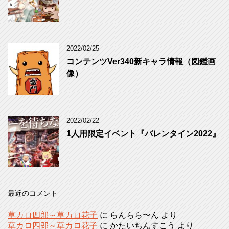
2022/02/25
コンテンツVer340新キャラ情報（図鑑画
像）
2022/02/22
1人用限定イベント『バレンタイン2022』
最近のコメント
草カロ四郎～草カロ花子
に
らんらら〜ん
より
草カロ四郎～草カロ花子
に
かたいちんすこう
より