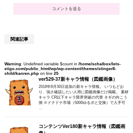
関連記事
Warning
: Undefined variable $count in
/home/schalbox/lets-
eiigo.com/public_html/wp/wp-content/themes/stinger8-
child/kanren.php
on line
25
ver529-37新キャラ情報（図鑑画像）
2018年8月30日追加の新キャラ情報。 いつもどお
り、強さ確認したい人用に図鑑画像だけ掲載。 素材
キャラ CR以下キャラ限界突破の代替 ネギの向こう
側 ※ドナドナ市場（5000ゆるポと交換）で入手可
…
コンテンツVer180新キャラ情報（図鑑画