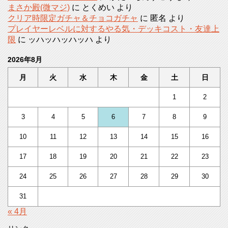
まさか殿(微マジ)
に
とくめい
より
クリア時限定ガチャ＆チョコガチャ
に
匿名
より
プレイヤーレベルに対するやる気・デッキコスト・友達上
限
に
ッハッハッハッハ
より
2026年8月
月
火
水
木
金
土
日
1
2
3
4
5
6
7
8
9
10
11
12
13
14
15
16
17
18
19
20
21
22
23
24
25
26
27
28
29
30
31
« 4月