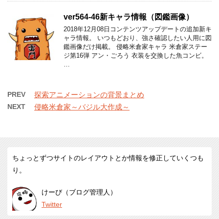
ver564-46新キャラ情報（図鑑画像）
2018年12月08日コンテンツアップデートの追加新キ
ャラ情報。 いつもどおり、強さ確認したい人用に図
鑑画像だけ掲載。 侵略米倉家キャラ 米倉家ステー
ジ第16弾 アン・ごろう 衣装を交換した魚コンビ。
…
PREV
探索アニメーションの背景まとめ
NEXT
侵略米倉家～バジル大作成～
ちょっとずつサイトのレイアウトとか情報を修正していくつも
り。
けーび（ブログ管理人）
Twitter