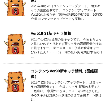
像）
2020年10月28日コンテンツアップデート。 追加キ
ャラの図鑑画像です。 コンテンツアップデート
Ver180のお知らせ | 英語物語2020年6月3日、20時30
分頃 コンテンツアップデートを実施し …
Ver518-31新キャラ情報
2018年6月28日追加の新キャラです。 今回もちょっ
と忙しいのでとりあえず新キャラの図鑑画像だけ先
に載せますー。 新生☆ＢＴ５!! 侵略米倉家キャラ
びわ子たん！・・・河口湖の扱い笑 竜馬は撃ちぬけ
…
コンテンツVer90新キャラ情報（図鑑画
像）
2019年12月6日コンテンツアップデート。 追加キャ
ラの図鑑画像です。 色違いキャラ 斑鳩の太子くん
（色違い） 水属性になり、コストが3増えました。
ゆるスキルは対象が火属性のままで必要ターン数は
2 …