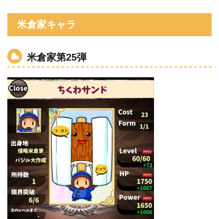
米倉家キャラ
米倉家第25弾