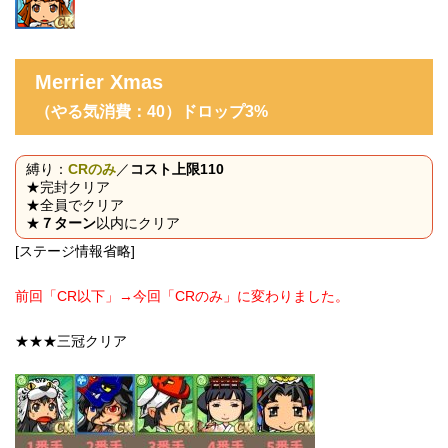
Merrier Xmas
（やる気消費：40
）ドロップ3%
縛り：
CRのみ
／
コスト上限110
★完封クリア
★全員でクリア
★
７ターン
以内にクリア
[ステージ情報省略]
前回「CR以下」→今回「CRのみ」に変わりました。
★★★三冠クリア