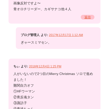
画像反対ですよ〜
青オロチリーダー、カギサナコ他４人
返信
ブログ管理人
より:
2017年12月17日 1:12 AM
ぎゃースミマセン。
ちぃ
より:
2018年12月4日 1:25 PM
人がいないので2つ目のMerry Christmas ソロで進め
ました！
難関自力オフ
①HFウーマン
②青反魂タン
③諏訪子
④青浅ちゃん