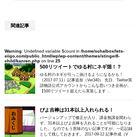
関連記事
Warning
: Undefined variable $count in
/home/schalbox/lets-
eiigo.com/public_html/wp/wp-content/themes/stinger8-
child/kanren.php
on line
25
500リツイートでゆる村にネギ畑！？
ゆる村のネギが引っこ抜けるようになるかも！
（2017.07.11）記事追加（Ver340） 先日、Twitter英
語物語公式アカウントからこんな思いつき企画が。
【500リツイート超えたら実装します …
ぴよ吉棒は31本以上入れられる！
バージョンアップで修正が入り、課金無課金関わら
ず、31本以上ぴよ吉棒を入れることが可能になりま
した。 なのでもう意味のない記事ですが、一応記録
として残しておきます。 2017-09-12 記事作成（V