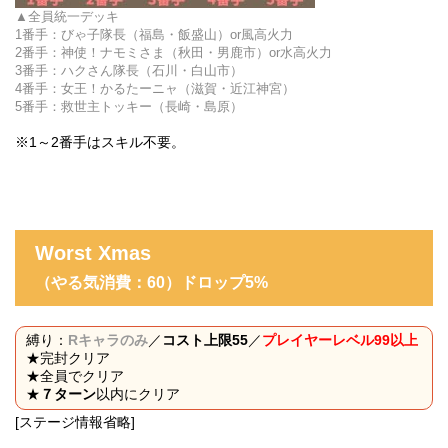
全員統一デッキ
1番手：びゃ子隊長（福島・飯盛山）or風高火力
2番手：神使！ナモミさま（秋田・男鹿市）or水高火力
3番手：ハクさん隊長（石川・白山市）
4番手：女王！かるたーニャ（滋賀・近江神宮）
5番手：救世主トッキー（長崎・島原）
※1～2番手はスキル不要。
Worst Xmas
（やる気消費：60
）ドロップ5%
縛り：
Rキャラのみ
／
コスト上限55
／
プレイヤーレベル99以上
★完封クリア
★全員でクリア
★
７ターン
以内にクリア
[ステージ情報省略]