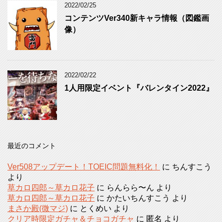
2022/02/25
コンテンツVer340新キャラ情報（図鑑画
像）
2022/02/22
1人用限定イベント『バレンタイン2022』
最近のコメント
Ver508アップデート！TOEIC問題無料化！
に
ちんすこう
より
草カロ四郎～草カロ花子
に
らんらら〜ん
より
草カロ四郎～草カロ花子
に
かたいちんすこう
より
まさか殿(微マジ)
に
とくめい
より
クリア時限定ガチャ＆チョコガチャ
に
匿名
より