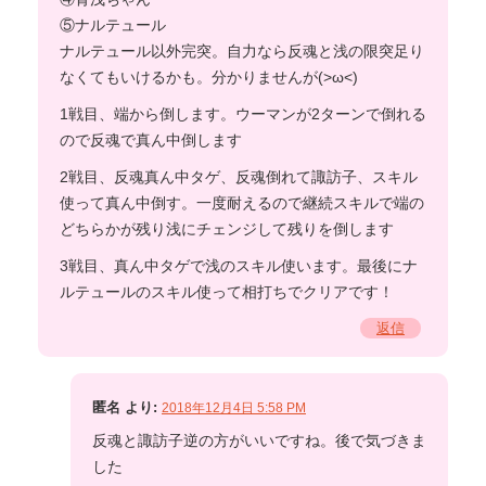
⑤ナルテュール
ナルテュール以外完突。自力なら反魂と浅の限突足り
なくてもいけるかも。分かりませんが(>ω<)
1戦目、端から倒します。ウーマンが2ターンで倒れる
ので反魂で真ん中倒します
2戦目、反魂真ん中タゲ、反魂倒れて諏訪子、スキル
使って真ん中倒す。一度耐えるので継続スキルで端の
どちらかが残り浅にチェンジして残りを倒します
3戦目、真ん中タゲで浅のスキル使います。最後にナ
ルテュールのスキル使って相打ちでクリアです！
返信
匿名
より:
2018年12月4日 5:58 PM
反魂と諏訪子逆の方がいいですね。後で気づきま
した