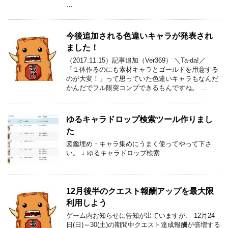
…
今後追加される色違いキャラが発表され
ました！
（2017.11.15）記事追加（Ver369） ＼Ta-da!／
「１体作るのにも素材キャラとゴールドを用意する
のが大変！」って思っていた色違いキャラもなんだ
かんだでフル限突コンプできるもんですね。 …
ゆるキャラドロップ検索ツール作りまし
た
図鑑埋め・キャラ集めにうまく使ってやって下さ
い。 ↓ ゆるキャラドロップ検索
12月後半のクエスト報酬アップを最大限
利用しよう
ゲーム内お知らせに告知が出ていますが、 12月24
日(日)～30(土)の期間中クエスト達成報酬が倍増する