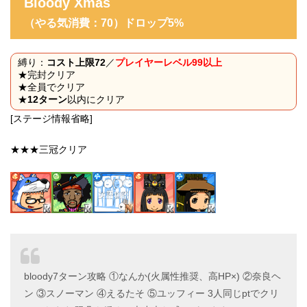
Bloody Xmas
（やる気消費：70
）ドロップ5%
縛り：
コスト上限72
／
プレイヤーレベル99以上
★完封クリア
★全員でクリア
★
12ターン
以内にクリア
[ステージ情報省略]
★★★三冠クリア
bloody7ターン攻略 ①なんか(火属性推奨、高HP×) ②奈良ヘ
ン ③スノーマン ④えるたそ ⑤ユッフィー 3人同じptでクリ