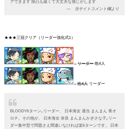
アできます 限凸も緩くて大丈夫な感じがします
当サイトコメント欄より
★★★三冠クリア（リーダー強化式1）
←
リーダー
他4人
←
他4人
リーダー
BLOODY6ターン｡リーダー、 日本海女 適当 まんまん 青オ
ロチ。その他が、 日本海女 奈良 まんまんかぎさな子｡リー
ダー集中型で問題さえ間違いなければ楽6ターンです。 日本