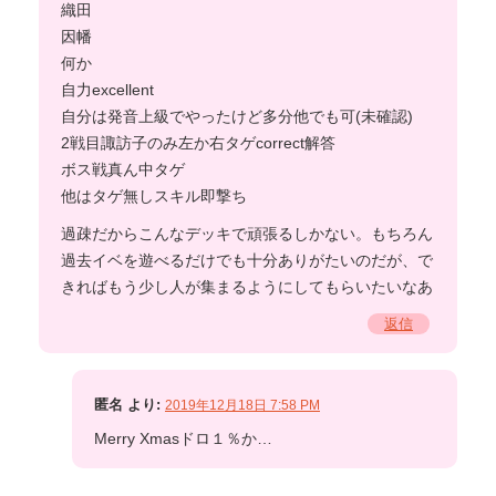
織田
因幡
何か
自力excellent
自分は発音上級でやったけど多分他でも可(未確認)
2戦目諏訪子のみ左か右タゲcorrect解答
ボス戦真ん中タゲ
他はタゲ無しスキル即撃ち
過疎だからこんなデッキで頑張るしかない。もちろん
過去イベを遊べるだけでも十分ありがたいのだが、で
きればもう少し人が集まるようにしてもらいたいなあ
返信
匿名
より:
2019年12月18日 7:58 PM
Merry Xmasドロ１％か…