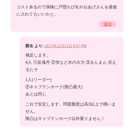
コスト余るので保険に戸隠ちび丸やおあげさんを最後
に入れてもいいかと。
返信
匿名
より:
2017年12月12日 9:47 PM
補足します。
4人 ①反魂丹 ②蛍など水の火力 ③まんまん ④え
るたそ
1人(リーダー)
②キャプテンホーク(限凸最大)
あとは同じ
これで安定します。問題難度は高3以上で構いま
せん。
限凸はキャプテンホーク以外要りません！