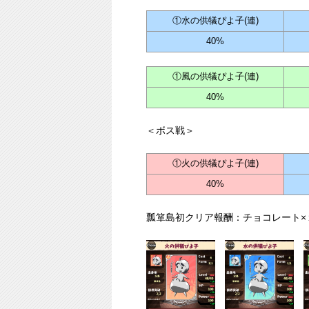
①水の供犠ぴよ子(連)
40%
①風の供犠ぴよ子(連)
40%
＜ボス戦＞
①火の供犠ぴよ子(連)
40%
瓢箪島初クリア報酬：チョコレート×