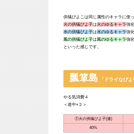
供犠ぴよこは同じ属性のキャラに使
火の供犠ぴよ子
は
火のゆるキャラ
強
水の供犠ぴよ子
は
水のゆるキャラ
強
風の供犠ぴよ子
は
風のゆるキャラ
強
といった感じです。
瓢箪島
「ドライなぴよ
やる気消費４
＜道中×２＞
①火の供犠ぴよ子(連)
40%