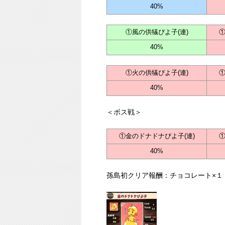
40%
①風の供犠ぴよ子(連)
①
40%
①火の供犠ぴよ子(連)
①
40%
＜ボス戦＞
①金のドナドナぴよ子(連)
①
40%
孫島初クリア報酬：チョコレート×１