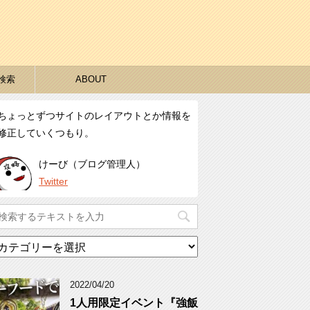
検索
ABOUT
ちょっとずつサイトのレイアウトとか情報を
修正していくつもり。
けーび（ブログ管理人）
Twitter
カ
テ
ゴ
リ
2022/04/20
ー
1人用限定イベント『強飯