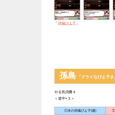
「
供犠ぴよ子
」
孫島
「ドライなぴよ子さ
やる気消費４
＜道中×３＞
①水の供犠ぴよ子(連)
①