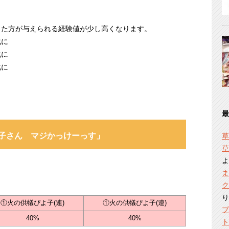
った方が与えられる経験値が少し高くなります。
化に
化に
化に
最
子さん マジかっけーっす」
草
草
よ
ま
ク
り
①火の供犠ぴよ子(連)
①火の供犠ぴよ子(連)
プ
40%
40%
ト