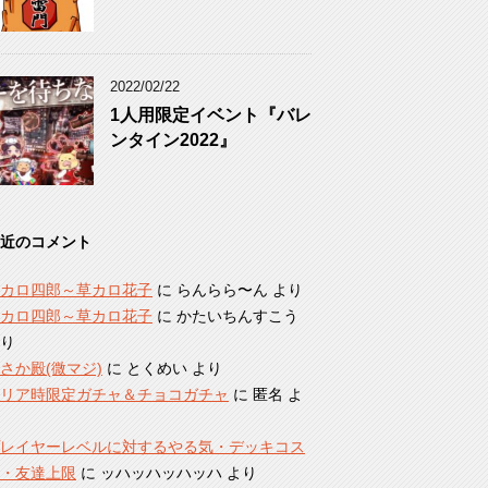
2022/02/22
1人用限定イベント『バレ
ンタイン2022』
近のコメント
カロ四郎～草カロ花子
に
らんらら〜ん
より
カロ四郎～草カロ花子
に
かたいちんすこう
り
さか殿(微マジ)
に
とくめい
より
リア時限定ガチャ＆チョコガチャ
に
匿名
よ
レイヤーレベルに対するやる気・デッキコス
・友達上限
に
ッハッハッハッハ
より