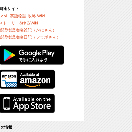
関連サイト
Lobi
英語物語 攻略 Wiki
ストーリー&ゆるWiki
英語物語攻略雑記（かにさん）
英語物語攻略日記（フラポさん）
タ情報