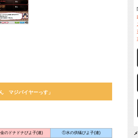
ん マジバイヤーっす」
金のドナドナぴよ子(連)
①水の供犠ぴよ子(連)
メ