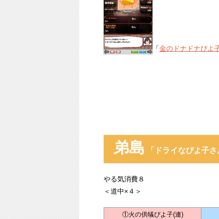
「
金のドナドナぴよ
弟島
「ドライなぴよ子さ
やる気消費８
＜道中×４＞
①火の供犠ぴよ子(連)