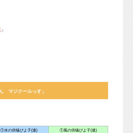
子
」
ん マジクールっす」
①水の供犠ぴよ子(連)
①風の供犠ぴよ子(連)