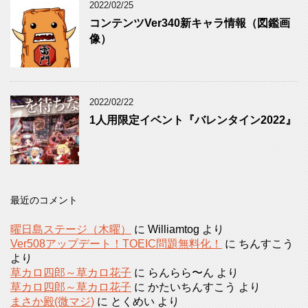
2022/02/25
コンテンツVer340新キャラ情報（図鑑画
像）
2022/02/22
1人用限定イベント『バレンタイン2022』
最近のコメント
曜日島ステージ（木曜）
に
Williamtog
より
Ver508アップデート！TOEIC問題無料化！
に
ちんすこう
より
草カロ四郎～草カロ花子
に
らんらら〜ん
より
草カロ四郎～草カロ花子
に
かたいちんすこう
より
まさか殿(微マジ)
に
とくめい
より