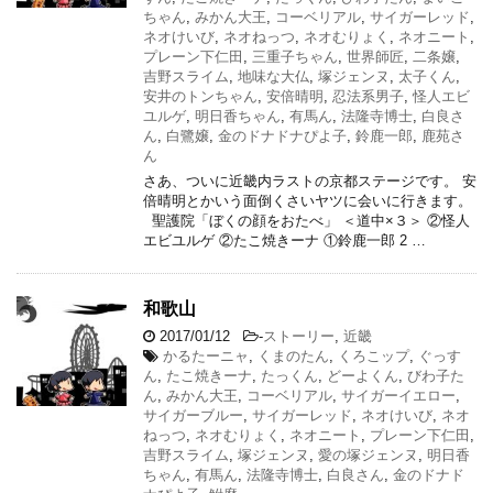
ちゃん
,
みかん大王
,
コーベリアル
,
サイガーレッド
,
ネオけいび
,
ネオねっつ
,
ネオむりょく
,
ネオニート
,
プレーン下仁田
,
三重子ちゃん
,
世界師匠
,
二条嬢
,
吉野スライム
,
地味な大仏
,
塚ジェンヌ
,
太子くん
,
安井のトンちゃん
,
安倍晴明
,
忍法系男子
,
怪人エビ
ユルゲ
,
明日香ちゃん
,
有馬ん
,
法隆寺博士
,
白良さ
ん
,
白鷺嬢
,
金のドナドナぴよ子
,
鈴鹿一郎
,
鹿苑さ
ん
さあ、ついに近畿内ラストの京都ステージです。 安
倍晴明とかいう面倒くさいヤツに会いに行きます。
聖護院「ぼくの顔をおたべ」 ＜道中×３＞ ②怪人
エビユルゲ ②たこ焼きーナ ①鈴鹿一郎 2 …
和歌山
2017/01/12
-
ストーリー
,
近畿
かるたーニャ
,
くまのたん
,
くろこップ
,
ぐっす
ん
,
たこ焼きーナ
,
たっくん
,
どーよくん
,
びわ子た
ん
,
みかん大王
,
コーベリアル
,
サイガーイエロー
,
サイガーブルー
,
サイガーレッド
,
ネオけいび
,
ネオ
ねっつ
,
ネオむりょく
,
ネオニート
,
プレーン下仁田
,
吉野スライム
,
塚ジェンヌ
,
愛の塚ジェンヌ
,
明日香
ちゃん
,
有馬ん
,
法隆寺博士
,
白良さん
,
金のドナド