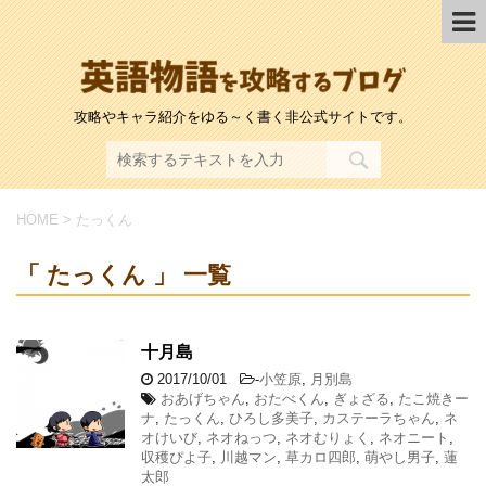
攻略やキャラ紹介をゆる～く書く非公式サイトです。
HOME
>
たっくん
「 たっくん 」 一覧
十月島
2017/10/01
-
小笠原
,
月別島
おあげちゃん
,
おたべくん
,
ぎょざる
,
たこ焼きー
ナ
,
たっくん
,
ひろし多美子
,
カステーラちゃん
,
ネ
オけいび
,
ネオねっつ
,
ネオむりょく
,
ネオニート
,
収穫ぴよ子
,
川越マン
,
草カロ四郎
,
萌やし男子
,
蓮
太郎