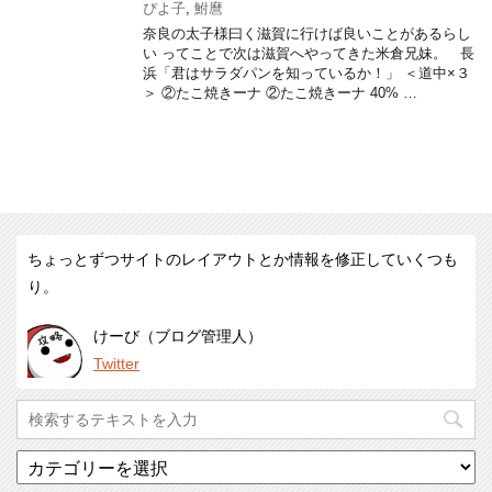
ぴよ子
,
鮒麿
奈良の太子様曰く滋賀に行けば良いことがあるらし
い ってことで次は滋賀へやってきた米倉兄妹。 長
浜「君はサラダパンを知っているか！」 ＜道中×３
＞ ②たこ焼きーナ ②たこ焼きーナ 40% …
ちょっとずつサイトのレイアウトとか情報を修正していくつも
り。
けーび（ブログ管理人）
Twitter
カ
テ