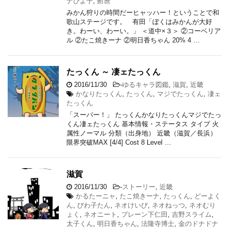
ナぴよ子
,
鮒麿
みかん狩りの時間だーヒャッハー！ということで和
歌山ステージです。 有田「ぼくはみかんが大好
き。わーい、わーい。」 ＜道中×３＞ ②コーベリア
ル ②たこ焼きーナ ②明日香ちゃん 20% 4 …
たっくん ～ 凄ェたっくん
2016/11/30
-
ゆるキャラ図鑑
,
滋賀
,
近畿
かなりたっくん
,
たっくん
,
マジでたっくん
,
凄ェ
たっくん
「スーパー！」 たっくんかなりたっくんマジでたっ
くん凄ェたっくん 基本情報・ステータス タイプ 火
属性ノーマル 分類（出身地） 近畿（滋賀／長浜）
限界突破MAX [4/4] Cost 8 Level …
滋賀
2016/11/30
-
ストーリー
,
近畿
かるたーニャ
,
たこ焼きーナ
,
たっくん
,
どーよく
ん
,
びわ子たん
,
ネオけいび
,
ネオねっつ
,
ネオむり
ょく
,
ネオニート
,
プレーン下仁田
,
吉野スライム
,
太子くん
,
明日香ちゃん
,
法隆寺博士
,
金のドナドナ