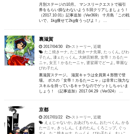
月別ステージの10月。 マンスリークエストで福引
券をもらい損なわないよう５回クリアしましょう！
（2017.10.01）記事追加（Ver369） 十月島「この戦
いで、1kg痩せて2kg食うっぴよ！」 …
裏滋賀
2017/04/30
-
ストーリー
,
近畿
たこ焼きーナ
,
たこ焼きーナ先輩
,
たっくん
,
びわ
子たん
,
凄ェたっくん
,
大納言鮒麿
,
女帝！カるたー
ニャ
,
女王！かるたーニャ
,
婆娑羅でどーよ
,
華麗な
びわ子たん
裏滋賀ステージ。 滋賀キャラは全員第４形態で登
場。 ボスの「女帝！カるたーニャ」は非常に強力な
スキルを持っているキャラなのでゲットしちゃいま
しょう！ （記事追加）2017.04.29（Ver324） …
京都
2017/01/22
-
ストーリー
,
近畿
えぇじゃないか
,
おあげちゃん
,
おたべくん
,
かる
たーニャ
,
きっしん
,
くまのたん
,
くろこップ
,
ぐっ
すん
,
たこ焼きーナ
,
たっくん
,
びわ子たん
,
まいこ