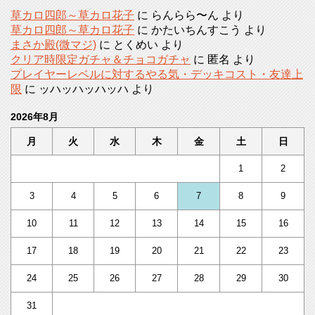
草カロ四郎～草カロ花子
に
らんらら〜ん
より
草カロ四郎～草カロ花子
に
かたいちんすこう
より
まさか殿(微マジ)
に
とくめい
より
クリア時限定ガチャ＆チョコガチャ
に
匿名
より
プレイヤーレベルに対するやる気・デッキコスト・友達上
限
に
ッハッハッハッハ
より
2026年8月
月
火
水
木
金
土
日
1
2
3
4
5
6
7
8
9
10
11
12
13
14
15
16
17
18
19
20
21
22
23
24
25
26
27
28
29
30
31