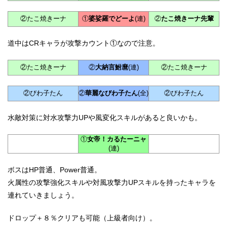
②たこ焼きーナ
①
婆娑羅でどーよ
(連)
②
たこ焼きーナ先輩
道中はCRキャラが攻撃カウント①なので注意。
②たこ焼きーナ
②
大納言鮒麿
(連)
②たこ焼きーナ
②びわ子たん
②
華麗なびわ子たん
(全)
②びわ子たん
水敵対策に対水攻撃力UPや風変化スキルがあると良いかも。
①
女帝！カるたーニャ
(連)
ボスはHP普通、Power普通。
火属性の攻撃強化スキルや対風攻撃力UPスキルを持ったキャラを
連れていきましょう。
ドロップ＋８％クリアも可能（上級者向け）。