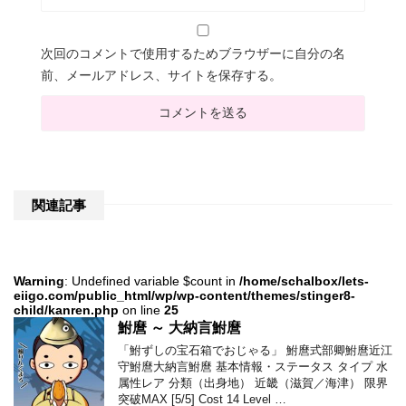
次回のコメントで使用するためブラウザーに自分の名
前、メールアドレス、サイトを保存する。
関連記事
Warning
: Undefined variable $count in
/home/schalbox/lets-
eiigo.com/public_html/wp/wp-content/themes/stinger8-
child/kanren.php
on line
25
鮒麿 ～ 大納言鮒麿
「鮒ずしの宝石箱でおじゃる」 鮒麿式部卿鮒麿近江
守鮒麿大納言鮒麿 基本情報・ステータス タイプ 水
属性レア 分類（出身地） 近畿（滋賀／海津） 限界
突破MAX [5/5] Cost 14 Level …