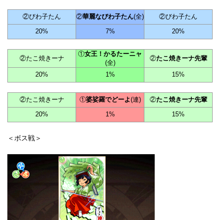
②びわ子たん
②
華麗なびわ子たん
(全)
②びわ子たん
20%
7%
20%
①
女王！かるたーニャ
②たこ焼きーナ
②
たこ焼きーナ先輩
(全)
20%
1%
15%
②たこ焼きーナ
①
婆娑羅でどーよ
(連)
②
たこ焼きーナ先輩
20%
1%
15%
＜ボス戦＞