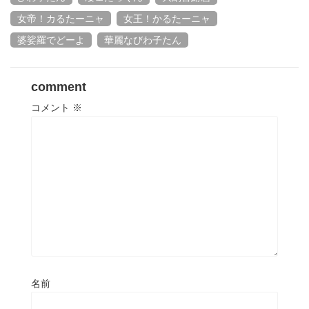
女帝！カるたーニャ
女王！かるたーニャ
婆娑羅でどーよ
華麗なびわ子たん
comment
コメント
※
名前