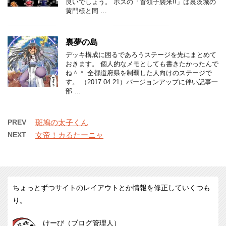
良いでしょう。 ボスの「首領子襲来!!」は裏茨城の
黄門様と同 …
裏夢の島
デッキ構成に困るであろうステージを先にまとめて
おきます。 個人的なメモとしても書きたかったんで
ね＾＾ 全都道府県を制覇した人向けのステージで
す。 （2017.04.21）バージョンアップに伴い記事一
部 …
PREV
斑鳩の太子くん
NEXT
女帝！カるたーニャ
ちょっとずつサイトのレイアウトとか情報を修正していくつも
り。
けーび（ブログ管理人）