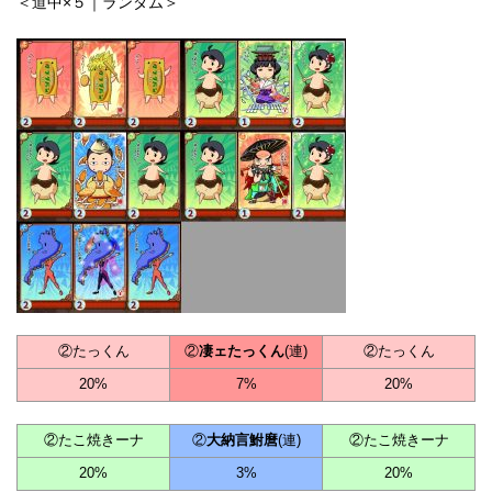
＜道中×５｜ランダム＞
②たっくん
②
凄ェたっくん
(連)
②たっくん
20%
7%
20%
②たこ焼きーナ
②
大納言鮒麿
(連)
②たこ焼きーナ
20%
3%
20%