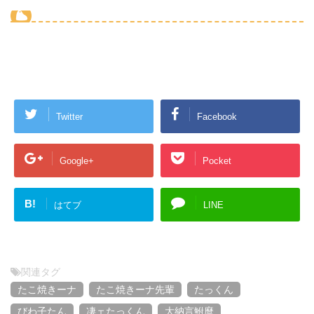
Twitter
Facebook
Google+
Pocket
B!
はてブ
LINE
関連タグ
たこ焼きーナ
たこ焼きーナ先輩
たっくん
びわ子たん
凄ェたっくん
大納言鮒麿