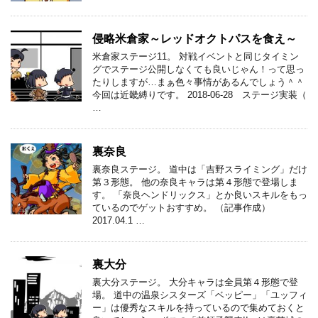
侵略米倉家～レッドオクトパスを食え～
米倉家ステージ11。 対戦イベントと同じタイミン
グでステージ公開しなくても良いじゃん！って思っ
たりしますが…まぁ色々事情があるんでしょう＾＾
今回は近畿縛りです。 2018-06-28 ステージ実装（
…
裏奈良
裏奈良ステージ。 道中は「吉野スライミング」だけ
第３形態。 他の奈良キャラは第４形態で登場しま
す。 「奈良ヘンドリックス」とか良いスキルをもっ
ているのでゲットおすすめ。 （記事作成）
2017.04.1 …
裏大分
裏大分ステージ。 大分キャラは全員第４形態で登
場。 道中の温泉シスターズ「ベッピー」「ユッフィ
ー」は優秀なスキルを持っているので集めておくと