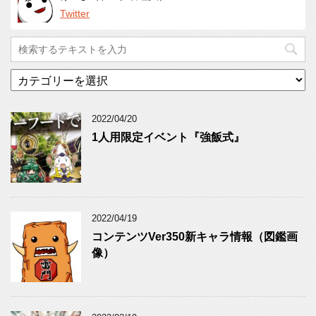
Twitter
カ
テ
ゴ
リ
2022/04/20
ー
1人用限定イベント『強飯式』
2022/04/19
コンテンツVer350新キャラ情報（図鑑画
像）