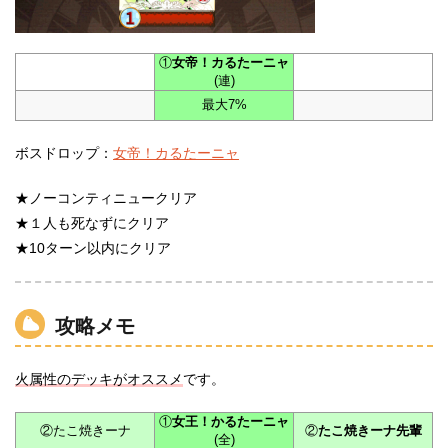
①
女帝！カるたーニャ
(連)
最大7%
ボスドロップ：
女帝！カるたーニャ
★ノーコンティニュークリア
★１人も死なずにクリア
★10ターン以内にクリア
攻略メモ
火属性のデッキがオススメ
です。
①
女王！かるたーニャ
②たこ焼きーナ
②
たこ焼きーナ先輩
(全)