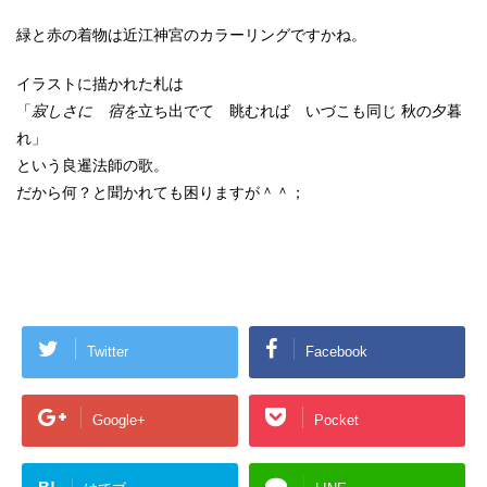
緑と赤の着物は近江神宮のカラーリングですかね。
イラストに描かれた札は
「
寂しさに 宿を
立ち出でて 眺むれば いづこも同じ 秋の夕暮
れ」
という良暹法師の歌。
だから何？と聞かれても困りますが＾＾；
Twitter
Facebook
Google+
Pocket