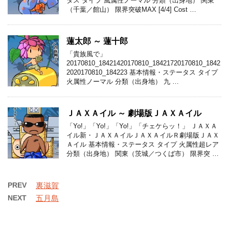
タス タイプ 風属性ノーマル 分類（出身地） 関東
（千葉／館山） 限界突破MAX [4/4] Cost …
蓮太郎 ～ 蓮十郎
「貴族風で」
20170810_18421420170810_18421720170810_1842
2020170810_184223 基本情報・ステータス タイプ
火属性ノーマル 分類（出身地） 九 …
ＪＡＸＡイル ～ 劇場版ＪＡＸＡイル
「Yo!」「Yo!」「Yo!」「チェケらッ！」 ＪＡＸＡ
イル新・ＪＡＸＡイルＪＡＸＡイルＲ劇場版ＪＡＸ
Ａイル 基本情報・ステータス タイプ 火属性超レア
分類（出身地） 関東（茨城／つくば市） 限界突 …
PREV
裏滋賀
NEXT
五月島