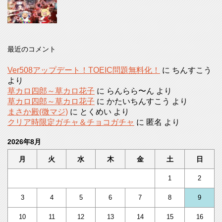
最近のコメント
Ver508アップデート！TOEIC問題無料化！
に
ちんすこう
より
草カロ四郎～草カロ花子
に
らんらら〜ん
より
草カロ四郎～草カロ花子
に
かたいちんすこう
より
まさか殿(微マジ)
に
とくめい
より
クリア時限定ガチャ＆チョコガチャ
に
匿名
より
2026年8月
月
火
水
木
金
土
日
1
2
3
4
5
6
7
8
9
10
11
12
13
14
15
16