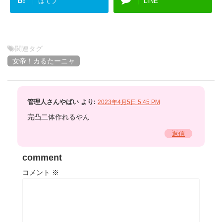
B!
はてブ
LINE
関連タグ
女帝！カるたーニャ
管理人さんやばい
より:
2023年4月5日 5:45 PM
完凸二体作れるやん
返信
comment
コメント
※