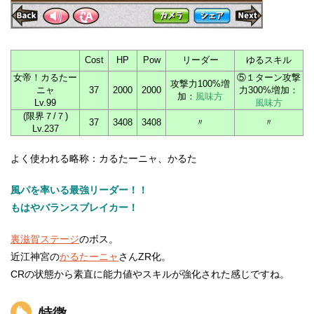
Cost
HP
Pow
リーダー
ゆるスキル
女帝！カるたー
⑤１ターン攻撃
攻撃力100%増
ニャ
37
2000
2000
力300%増加：
加：
風味方
Lv.99
風味方
(限界７/７)
37
3408
3408
〃
〃
Lv.237
よく使われる略称：カるたーニャ、かるた
風パを率いる最強リーダー！！
もはやバランスブレイカー！
裏滋賀ステージ
のボス。
近江神宮の
かるたーニャ
さんZR化。
CRの状態から素直に能力値やスキルが強化された感じですね。
特徴