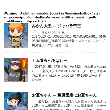
Warning
: Undefined variable $count in
/home/schalbox/lets-
eiigo.com/public_html/wp/wp-content/themes/stinger8-
child/kanren.php
on line
25
みかん大王 ～ ジャバラ帝王
「……何という圧迫感」
20170810_01450020170810_01450320170810_0145
0620170810_014509 基本情報・ステータス タイプ
風属性ノーマル 分類（出 …
カム着火べあぱわー
（2017.04.25）記事追加（Ver322） カム着火べあぱ
わー ＼着火！／ Cost HP Pow リーダー ゆるスキル
カム着火べあぱわー Lv.50 15 440 1560 ゴールド
65%増 …
お夏ちゃん ～ 薫風団扇にお夏ちゃん
「…夏だね」 お夏ちゃん雅だねお夏ちゃん風流さね
お夏ちゃん薫風団扇にお夏ちゃん 基本情報・ステー