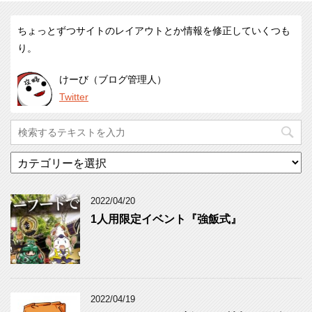
ちょっとずつサイトのレイアウトとか情報を修正していくつも
り。
けーび（ブログ管理人）
Twitter
カ
テ
ゴ
リ
2022/04/20
ー
1人用限定イベント『強飯式』
2022/04/19