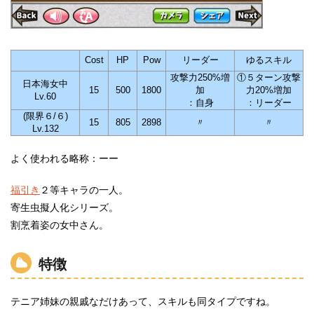
Cost
HP
Pow
リーダー
ゆるスキル
攻撃力250%増
①５ターン攻撃
日本海女中
15
500
1800
加
力20%増加
Lv.60
：自身
：リーダー
(限界６/６)
15
805
2898
〃
〃
Lv.132
よく使われる略称：ーー
福引き
２等キャラの一人。
寄生虫擬人化シリーズ。
割烹着姿の女中さん。
特徴
テニア姉妹の親戚なだけあって、スキルも同タイプですね。