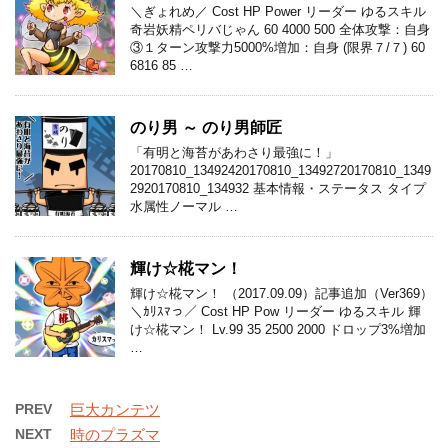
＼ぎょれめ／ Cost HP Power リーダー ゆるスキル
奇岩妖精ペリバじゃん 60 4000 500 全体攻撃：自身
③１ターン攻撃力5000%増加：自身 (限界７/７) 60
6816 85 …
のり男 ～ のり男師匠
「有明と海苔があわさり最強に！」
20170810_13492420170810_13492720170810_1349
2920170810_134932 基本情報・ステータス タイプ
水属性ノーマル …
輝け☆椛マン！
輝け☆椛マン！ （2017.09.09）記事追加（Ver369）
＼ｶﾘｽﾏっ／ Cost HP Pow リーダー ゆるスキル 輝
け☆椛マン！ Lv.99 35 2500 2000 ドロップ3%増加
…
PREV
巨大カンテツ
NEXT
時のプラズマ