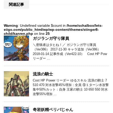
関連記事
Warning
: Undefined variable $count in
/home/schalbox/lets-
eiigo.com/public_html/wp/wp-content/themes/stinger8-
child/kanren.php
on line
25
ガジランガ守り隊員
＼密猟者はタヒね！／ ガジランガ守り隊員
（Ver386） 2017-11-30 キャラ追加（Ver386）
2018-01-14 記事作成（Ver422-10） Cost HP Pow
リーダー …
流浪の騎士
Cost HP Power リーダー ゆるスキル 流浪の騎士 7
510 470 対水攻撃45%増加：全員 ⑨１ターン水攻撃
集中50%カット：自身 王家の騎士 10 650 550 対水
攻撃55%増加 …
奇岩妖精ペリバじゃん