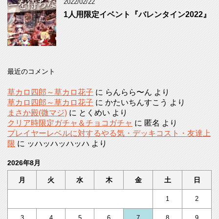
2022/02/22
1人用限定イベント『バレンタイン2022』
最近のコメント
草カロ四郎～草カロ花子
に
らんらら〜ん
より
草カロ四郎～草カロ花子
に
かたいちんすこう
より
まさか殿(微マジ)
に
とくめい
より
クリア時限定ガチャ＆チョコガチャ
に
匿名
より
プレイヤーレベルに対するやる気・デッキコスト・友達上
限
に
ッハッハッハッハ
より
2026年8月
月
火
水
木
金
土
日
1
2
3
4
5
6
7
8
9