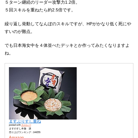
５ターン継続のリーダー攻撃力1.2倍。
５回スキルを重ねたら約2.5倍です。
繰り返し発動してなんぼのスキルですが、HPがかなり低く死にや
すいのが難点。
でも日本海女中を４体並べたデッキとか作ってみたくなりますよ
ね。
ますぶりすし重ね
posted with
カエレバ
ますのすし本舗 源
売り上げランキング : 144255
Amazon