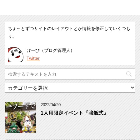
ちょっとずつサイトのレイアウトとか情報を修正していくつも
り。
けーび（ブログ管理人）
Twitter
カ
テ
ゴ
リ
2022/04/20
ー
1人用限定イベント『強飯式』