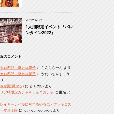
2022/02/22
1人用限定イベント『バレ
ンタイン2022』
近のコメント
カロ四郎～草カロ花子
に
らんらら〜ん
より
カロ四郎～草カロ花子
に
かたいちんすこう
り
さか殿(微マジ)
に
とくめい
より
リア時限定ガチャ＆チョコガチャ
に
匿名
よ
レイヤーレベルに対するやる気・デッキコス
・友達上限
に
ッハッハッハッハ
より