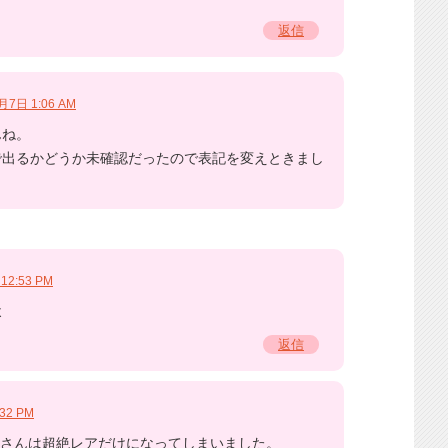
返信
月7日 1:06 AM
んね。
で出るかどうか未確認だったので表記を変えときまし
12:53 PM
よ
返信
32 PM
さんは超絶レアだけになってしまいました。