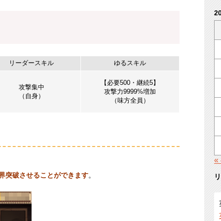
2
リーダースキル
ゆるスキル
【必要500・継続5】
攻撃集中
攻撃力9999%増加
（自身）
（味方全員）
«
限界突破させることができます
。
リ