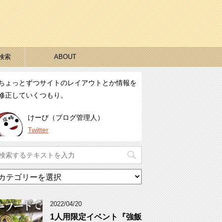
検索
ABOUT
ちょっとずつサイトのレイアウトとか情報を
修正していくつもり。
けーび（ブログ管理人）
Twitter
カ
テ
ゴ
リ
2022/04/20
ー
1人用限定イベント『強飯