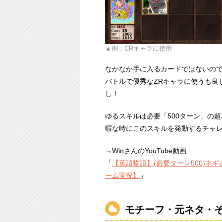
例：CRキャラに使用
なかなか手に入るカードではないの
バトルで優秀なZRキャラに使うも良
し！
ゆるスキルは必要「500ターン」の
暇な時にこのスキルを発動するチャ
→WinさんのYouTube動画
「
【英語物語】(必要ターン500)ネ
ーム実況】
」
モチーフ・元ネタ・