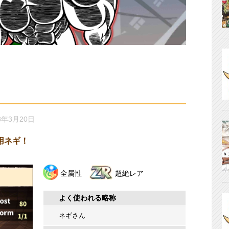
8年3月20日
用ネギ！
全属性
超絶レア
よく使われる略称
ネギさん