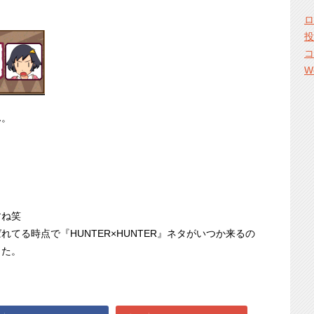
ロ
／
投
コ
W
ん。
すね笑
てる時点で『HUNTER×HUNTER』ネタがいつか来るの
した。