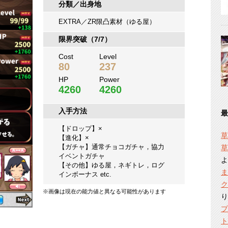
分類／出身地
EXTRA／ZR限凸素材（ゆる屋）
限界突破（7/7）
Cost
Level
80
237
HP
Power
4260
4260
入手方法
最
【ドロップ】×
草
【進化】×
【ガチャ】通常チョコガチャ，協力
草
イベントガチャ
よ
【その他】ゆる屋，ネギトレ，ログ
ま
インボーナス etc.
ク
※画像は現在の能力値と異なる可能性があります
り
プ
ト