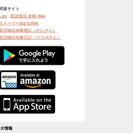
関連サイト
Lobi
英語物語 攻略 Wiki
ストーリー&ゆるWiki
英語物語攻略雑記（かにさん）
英語物語攻略日記（フラポさん）
タ情報