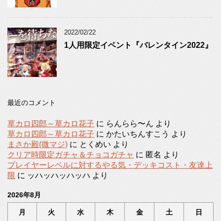
2022/02/22
1人用限定イベント『バレンタイン2022』
最近のコメント
草カロ四郎～草カロ花子
に
らんらら〜ん
より
草カロ四郎～草カロ花子
に
かたいちんすこう
より
まさか殿(微マジ)
に
とくめい
より
クリア時限定ガチャ＆チョコガチャ
に
匿名
より
プレイヤーレベルに対するやる気・デッキコスト・友達上
限
に
ッハッハッハッハ
より
2026年8月
月
火
水
木
金
土
日