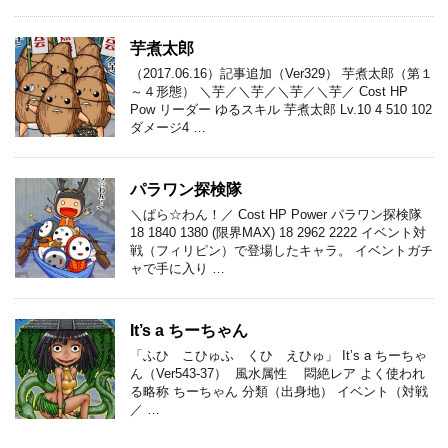
芋煮太郎
（2017.06.16）記事追加（Ver329） 芋煮太郎（第１
～４形態） ＼芋／＼芋／＼芋／＼芋／ Cost HP
Pow リーダー ゆるスキル 芋煮太郎 Lv.10 4 510 102
ダメージ4 …
パラワン探検隊
＼ぱら☆わん！／ Cost HP Power パラワン探検隊
18 1840 1380 (限界MAX) 18 2962 2222 イベント対
戦（フィリピン）で登場したキャラ。 イベントガチ
ャで手に入り …
It’s a ちーちゃん
「ふひ こひゅふ くひ えひゅ」 It’s a ちーちゃ
ん（Ver543-37） 風水属性 悶絶レア よく使われ
る略称 ちーちゃん 分類（出身地） イベント（対戦
／ …