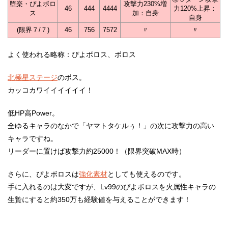
堕楽・ぴよボロ
攻撃力230%増
46
444
4444
力120%上昇：
ス
加：自身
自身
(限界７/７)
46
756
7572
〃
〃
よく使われる略称：ぴよボロス、ボロス
北極星ステージ
のボス。
カッコカワイイイイイイ！
低HP高Power。
全ゆるキャラのなかで「ヤマトタケルぅ！」の次に攻撃力の高い
キャラですね。
リーダーに置けば攻撃力約25000！（限界突破MAX時）
さらに、ぴよボロスは
強化素材
としても使えるのです。
手に入れるのは大変ですが、Lv99のぴよボロスを火属性キャラの
生贄にすると約350万も経験値を与えることができます！