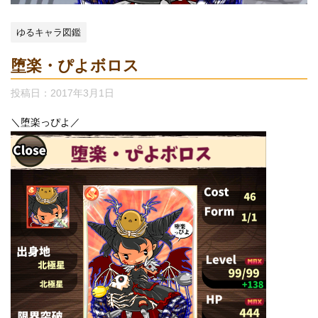
ゆるキャラ図鑑
堕楽・ぴよボロス
投稿日：
2017年3月1日
＼堕楽っぴよ／