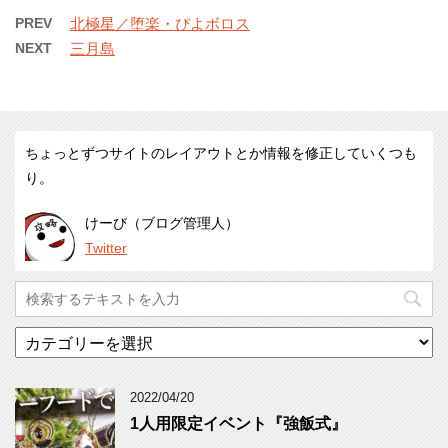
PREV
北極星／堕楽・ぴよボロス
NEXT
三月島
ちょっとずつサイトのレイアウトとか情報を修正していくつも
り。
けーび（ブログ管理人）
Twitter
カ
テ
ゴ
リ
2022/04/20
ー
1人用限定イベント『強飯式』