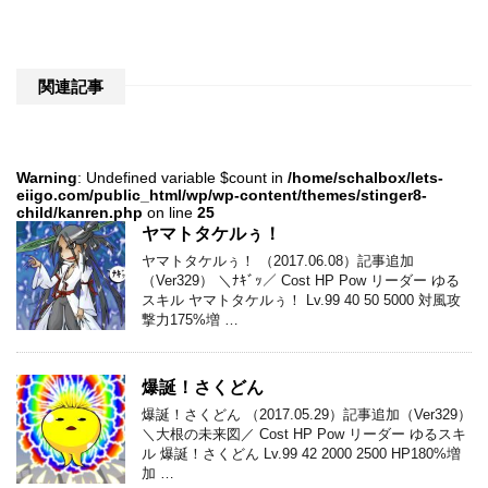
関連記事
Warning
: Undefined variable $count in
/home/schalbox/lets-
eiigo.com/public_html/wp/wp-content/themes/stinger8-
child/kanren.php
on line
25
ヤマトタケルぅ！
ヤマトタケルぅ！ （2017.06.08）記事追加
（Ver329） ＼ﾅｷﾞｯ／ Cost HP Pow リーダー ゆる
スキル ヤマトタケルぅ！ Lv.99 40 50 5000 対風攻
撃力175%増 …
爆誕！さくどん
爆誕！さくどん （2017.05.29）記事追加（Ver329）
＼大根の未来図／ Cost HP Pow リーダー ゆるスキ
ル 爆誕！さくどん Lv.99 42 2000 2500 HP180%増
加 …