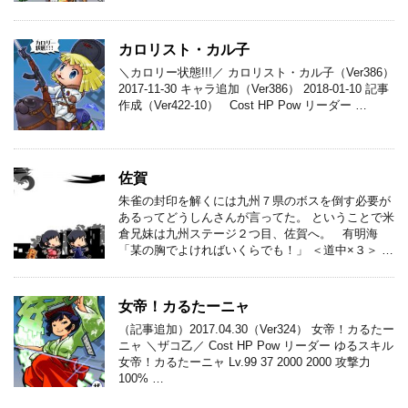
カロリスト・カル子
＼カロリー状態!!!／ カロリスト・カル子（Ver386）
2017-11-30 キャラ追加（Ver386） 2018-01-10 記事
作成（Ver422-10） Cost HP Pow リーダー …
佐賀
朱雀の封印を解くには九州７県のボスを倒す必要が
あるってどうしんさんが言ってた。 ということで米
倉兄妹は九州ステージ２つ目、佐賀へ。 有明海
「某の胸でよければいくらでも！」 ＜道中×３＞ …
女帝！カるたーニャ
（記事追加）2017.04.30（Ver324） 女帝！カるたー
ニャ ＼ザコ乙／ Cost HP Pow リーダー ゆるスキル
女帝！カるたーニャ Lv.99 37 2000 2000 攻撃力
100% …