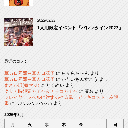
2022/02/22
1人用限定イベント『バレンタイン2022』
最近のコメント
草カロ四郎～草カロ花子
に
らんらら〜ん
より
草カロ四郎～草カロ花子
に
かたいちんすこう
より
まさか殿(微マジ)
に
とくめい
より
クリア時限定ガチャ＆チョコガチャ
に
匿名
より
プレイヤーレベルに対するやる気・デッキコスト・友達上
限
に
ッハッハッハッハ
より
2026年8月
月
火
水
木
金
土
日