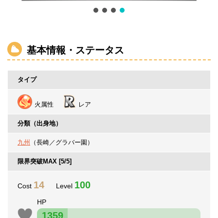
基本情報・ステータス
タイプ
火属性
レア
分類（出身地）
九州
（長崎／グラバー園）
限界突破MAX [5/5]
14
100
Cost
Level
HP
1359