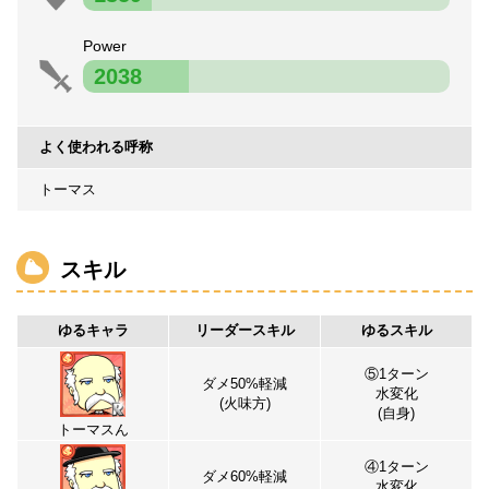
Power
2038
よく使われる呼称
トーマス
スキル
ゆるキャラ
リーダースキル
ゆるスキル
⑤1ターン
ダメ50%軽減
水変化
(火味方)
(自身)
トーマスん
④1ターン
ダメ60%軽減
水変化