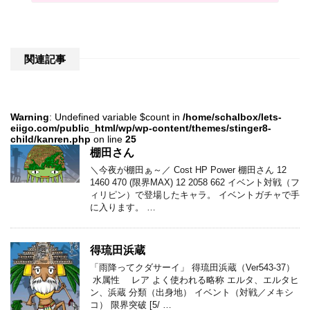
関連記事
Warning
: Undefined variable $count in
/home/schalbox/lets-
eiigo.com/public_html/wp/wp-content/themes/stinger8-
child/kanren.php
on line
25
棚田さん
＼今夜が棚田ぁ～／ Cost HP Power 棚田さん 12
1460 470 (限界MAX) 12 2058 662 イベント対戦（フ
ィリピン）で登場したキャラ。 イベントガチャで手
に入ります。 …
得琉田浜蔵
「雨降ってクダサーイ」 得琉田浜蔵（Ver543-37）
水属性 レア よく使われる略称 エルタ、エルタヒ
ン、浜蔵 分類（出身地） イベント（対戦／メキシ
コ） 限界突破 [5/ …