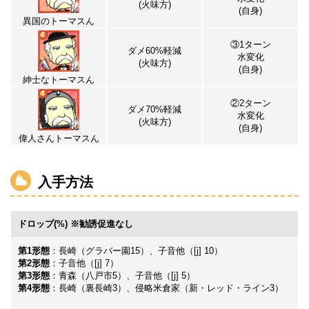
(火味方)
(自身)
異国のトーマスん
③1ターン
ダメ60%軽減
水変化
(火味方)
(自身)
紳士なトーマスん
②2ターン
ダメ70%軽減
水変化
(火味方)
(自身)
偉人さんトーマスん
入手方法
ドロップ(%) ※勧誘促進なし
第1形態
：
長崎（グラバー園15）、子音他（[j] 10）
第2形態
：
子音他（[j] 7）
第3形態
：
青森（八戸市5）、子音他（[j] 5）
第4形態
：
長崎（裏長崎3）、侵略米倉家（新・レッド・ライン3）