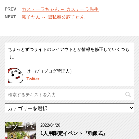
PREV
カステーラちゃん ～ カステーラ先生
NEXT
霧子たん ～ 滅私奉公霧子たん
ちょっとずつサイトのレイアウトとか情報を修正していくつも
り。
けーび（ブログ管理人）
Twitter
カ
テ
ゴ
リ
2022/04/20
ー
1人用限定イベント『強飯式』