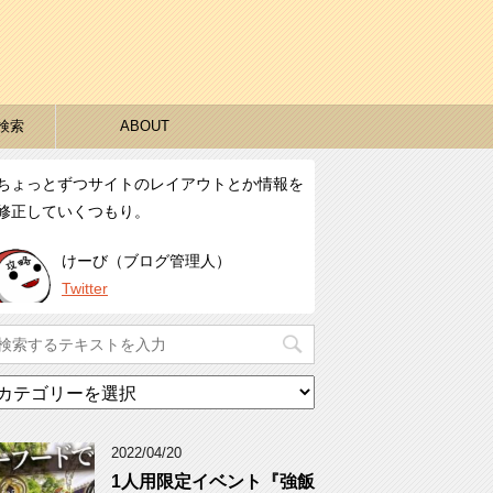
検索
ABOUT
ちょっとずつサイトのレイアウトとか情報を
修正していくつもり。
けーび（ブログ管理人）
Twitter
カ
テ
ゴ
リ
2022/04/20
ー
1人用限定イベント『強飯