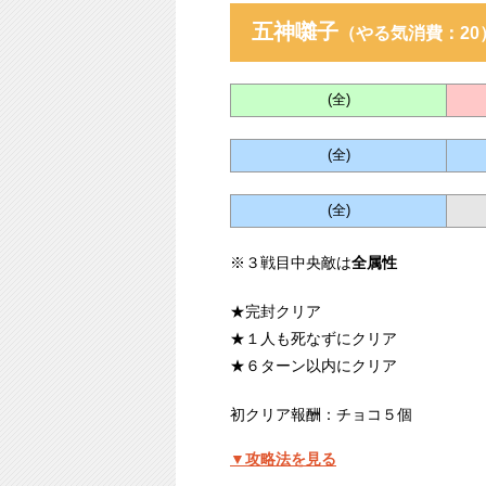
五神囃子
（やる気消費：20
(全)
(全)
(全)
※３戦目中央敵は
全属性
★完封クリア
★１人も死なずにクリア
★６ターン以内にクリア
初クリア報酬：チョコ５個
▼攻略法を見る