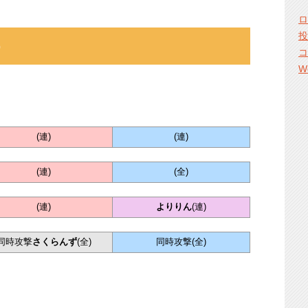
ロ
投
）
コ
W
(連)
(連)
(連)
(全)
(連)
よりりん
(連)
同時攻撃
さくらんず
(全)
同時攻撃(全)