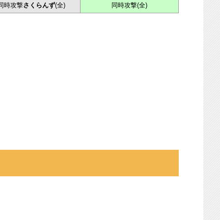
同時攻撃
さくらんず
(全)
同時攻撃(全)