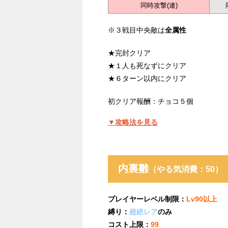
同時攻撃(連)
※３戦目中央敵は
全属性
★完封クリア
★１人も死なずにクリア
★６ターン以内にクリア
初クリア報酬：チョコ５個
▼攻略法を見る
内裏雛
（やる気消費：50）
プレイヤーレベル制限：
Lv90以上
縛り：
超絶レア
のみ
コスト上限：
99