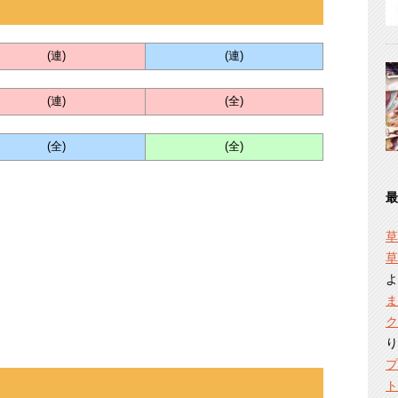
(連)
(連)
(連)
(全)
(全)
(全)
最
草
草
よ
ま
ク
り
プ
ト