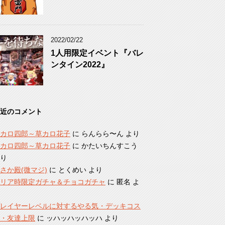
2022/02/22
1人用限定イベント『バレ
ンタイン2022』
近のコメント
カロ四郎～草カロ花子
に
らんらら〜ん
より
カロ四郎～草カロ花子
に
かたいちんすこう
り
さか殿(微マジ)
に
とくめい
より
リア時限定ガチャ＆チョコガチャ
に
匿名
よ
レイヤーレベルに対するやる気・デッキコス
・友達上限
に
ッハッハッハッハ
より