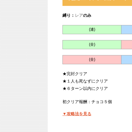
縛り：
レア
のみ
(連)
(全)
(全)
★完封クリア
★１人も死なずにクリア
★６ターン以内にクリア
初クリア報酬：チョコ５個
▼攻略法を見る