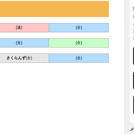
）
(連)
(全)
(全)
(全)
さくらんず
(全)
(全)
メ