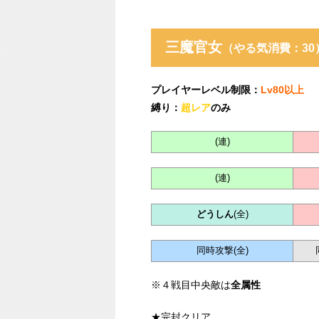
三魔官女
（やる気消費：30
プレイヤーレベル制限：
Lv80以上
縛り：
超レア
のみ
(連)
(連)
どうしん
(全)
同時攻撃(全)
※４戦目中央敵は
全属性
★完封クリア