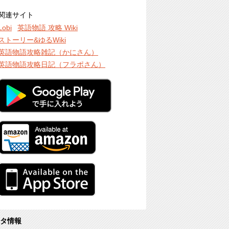
関連サイト
Lobi
英語物語 攻略 Wiki
ストーリー&ゆるWiki
英語物語攻略雑記（かにさん）
英語物語攻略日記（フラポさん）
タ情報