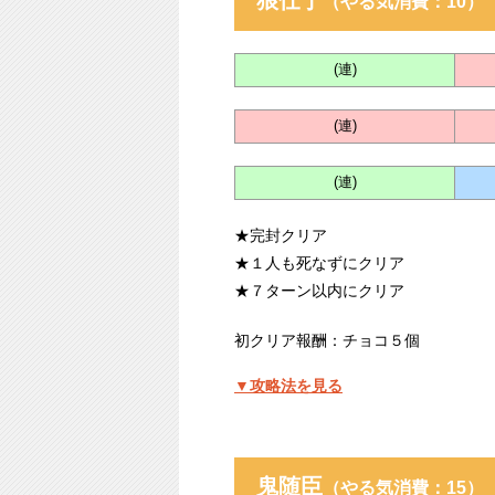
狼仕丁
（やる気消費：10）
(連)
(連)
(連)
★完封クリア
★１人も死なずにクリア
★７ターン以内にクリア
初クリア報酬：チョコ５個
▼攻略法を見る
鬼随臣
（やる気消費：15）