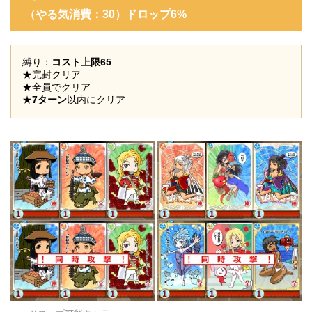
（やる気消費：30
）ドロップ6%
縛り：
コスト上限65
★完封クリア
★全員でクリア
★
7ターン
以内にクリア