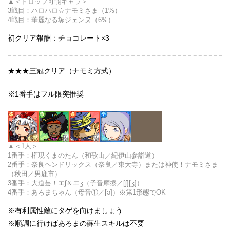
＜ドロップ可能キャラ＞
3戦目：
ハロハロ☆ナモミさま
（1%）
4戦目：
華麗なる塚ジェンヌ
（6%）
初クリア報酬：チョコレート×3
★★★三冠クリア（ナモミ方式）
※1番手はフル限突推奨
＜1人＞
1番手：権現くまのたん（和歌山／紀伊山参詣道）
2番手：
奈良ヘンドリックス（奈良／東大寺）または神使！ナモミさま
（秋田／男鹿市）
3番手：大道芸！エʃ＆エʒ（子音摩擦／[ʃ][ʒ]）
4番手：あろまちゃん（母音①／[ə]）※第1形態でOK
※有利属性敵にタゲを向けましょう
※順調に行けばあろまの蘇生スキルは不要