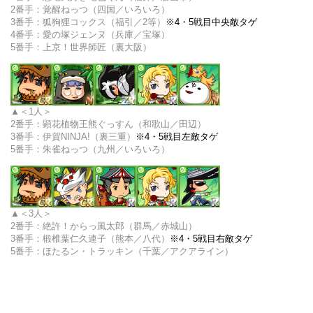
2番手：覚醒ねっつ（四国／いろいろ）
3番手：狐狗狸コックス（福引／2等）
※4・5戦目中央敵タゲ
4番手：愛の塚ジェンヌ（兵庫／宝塚）
5番手：上京！世界師匠（裏大阪）
＜1人＞
2番手：
顕花植物王熊ぐっすん（和歌山／田辺）
3番手：伊賀NINJA!（裏三重）
※4・5戦目左敵タゲ
5番手：朱雀ねっつ（九州／いろいろ）
＜3人＞
2番手：
絶許！からっ風太郎（群馬／赤城山）
3番手：椴椎葉仁久連子（熊本／八代）
※4・5戦目右敵タゲ
5番手：ほたるン・トラッキン（千葉／アクアライン）