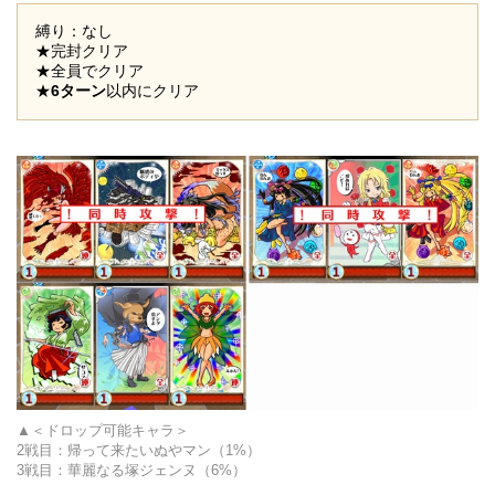
縛り：なし
★完封クリア
★全員でクリア
★
6ターン
以内にクリア
＜ドロップ可能キャラ＞
2戦目：
帰って来たいぬやマン
（1%）
3戦目：
華麗なる塚ジェンヌ
（6%）