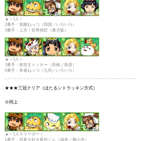
＜1人＞
2番手：覚醒ねっつ（四国／いろいろ）
3番手：
上京！世界師匠（裏大阪）
＜1人＞
3番手：
救世主トッキー（長崎／島原）
5番手：朱雀ねっつ（九州／いろいろ）
★★★三冠クリア（ほたるントラッキン方式）
※同上
＜1人※リーダー＞
1番手：
恐竜大好き竜也くん（福井／勝山市）