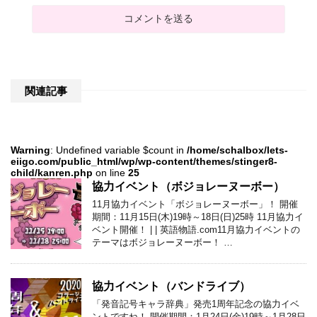
関連記事
Warning
: Undefined variable $count in
/home/schalbox/lets-
eiigo.com/public_html/wp/wp-content/themes/stinger8-
child/kanren.php
on line
25
協力イベント（ボジョレーヌーボー）
11月協力イベント「ボジョレーヌーボー」！ 開催
期間：11月15日(木)19時～18日(日)25時 11月協力イ
ベント開催！ | | 英語物語.com11月協力イベントの
テーマはボジョレーヌーボー！ …
協力イベント（バンドライブ）
「発音記号キャラ辞典」発売1周年記念の協力イベ
ントですね！ 開催期間：1月24日(金)19時～1月28日