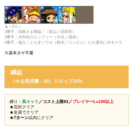
＜4人＞
2番手：
烏枢さま降臨！（富山／高岡市）
3番手：大杵杜のユッフィー（大分／湯布）
4番手：魂入！とちぎソウル（栃木／コンビニ）とか適当に水キャラ
※基本タゲ不要
縛組
（やる気消費：40
）ドロップ10%
縛り：
風キャラ
／コスト上限93／
プレイヤーLv100以上
★完封クリア
★全員でクリア
★
7ターン
以内にクリア