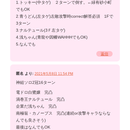
1.トッキー(中タゲ) ２ターンで倒す。←緑有砂小町
でもOK
2.青うどん(左タゲ)左敵攻撃時correct解答必須 1Fで
3ターン
3.ナルテュール(3Ｆ左タゲ)
4.浅ちゃん(青龍や因幡WAHHHでもOK)
5.なんでも
返信
匿名
より:
2021年5月8日 11:54 PM
神組ソロ2冠16ターン
電ドロ白鷺嬢 完凸
渦巻王ナルテュール 完凸
企業だ浅ちゃん 完凸
南極翁・カノープス 完凸(連続or攻撃キャラならな
んでも良さそう)
最後はなんでもOK