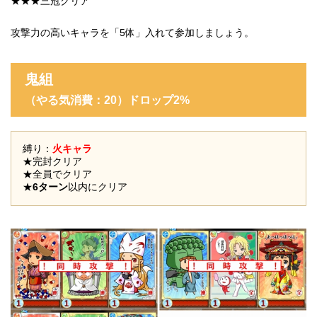
★★★三冠クリア
攻撃力の高いキャラを「5体」入れて参加しましょう。
鬼組
（やる気消費：20
）ドロップ2%
縛り：
火キャラ
★完封クリア
★全員でクリア
★
6ターン
以内にクリア