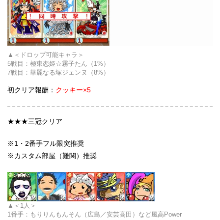
＜ドロップ可能キャラ＞
5戦目：
極東恋姫☆霧子たん
（1%）
7戦目：
華麗なる塚ジェンヌ
（8%）
初クリア報酬：
クッキー×5
★★★三冠クリア
※1・2番手フル限突推奨
※カスタム部屋（難関）推奨
＜1人＞
1番手：もりりんもんそん（広島／安芸高田）など風高Power