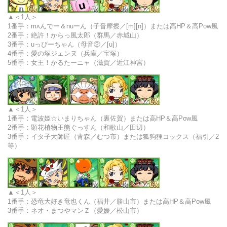
＜1人＞
1番手：
mʌんでー＆nuーん（子音摩擦／[m][n]）または高HP＆高Pow風
2番手：絶許！からっ風太郎（群馬／赤城山）
3番手：uっぴーちゃん（母音②／[u]）
4番手：愛の塚ジェンヌ（兵庫／宝塚）
5番手：女王！かるたーニャ（滋賀／近江神宮）
＜1人＞
1番手：
電波姫☆いまりちゃん（裏佐賀）または高HP＆高Pow風
2番手：顕花植物王熊ぐっすん（和歌山／田辺）
3番手：イタ子大師匠（青森／むつ市）または狐狗狸コックス（福引／2
等）
＜1人＞
1番手：
恐竜大好き竜也くん（福井／勝山市）または高HP＆高Pow風
3番手：ネオ・まつやマンＺ（愛媛／松山市）