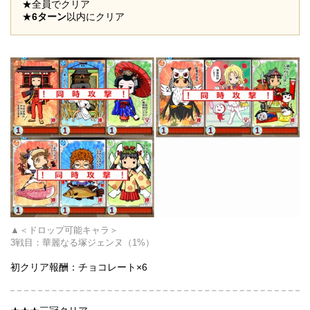
★全員でクリア
★
6ターン
以内にクリア
＜ドロップ可能キャラ＞
3戦目：
華麗なる塚ジェンヌ
（1%）
初クリア報酬：チョコレート×6