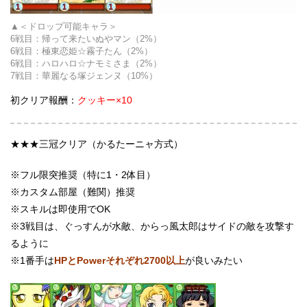
＜ドロップ可能キャラ＞
6戦目：
帰って来たいぬやマン
（2%）
6戦目：
極東恋姫☆霧子たん
（2%）
6戦目：
ハロハロ☆ナモミさま
（2%）
7戦目：
華麗なる塚ジェンヌ
（10%）
初クリア報酬：
クッキー×10
★★★三冠クリア（かるたーニャ方式）
※フル限突推奨（特に1・2体目）
※カスタム部屋（難関）推奨
※スキルは即使用でOK
※3戦目は、ぐっすんが水敵、からっ風太郎はサイドの敵を攻撃す
るように
※1番手は
HPとPowerそれぞれ2700以上
が良いみたい