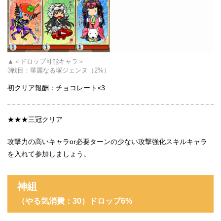
＜ドロップ可能キャラ＞
3戦目：
華麗なる塚ジェンヌ
（2%）
初クリア報酬：チョコレート×3
★★★三冠クリア
攻撃力の高いキャラor必要ターンの少ない攻撃強化スキルキャラ
を入れて参加しましょう。
神組
（やる気消費：30
）ドロップ6%