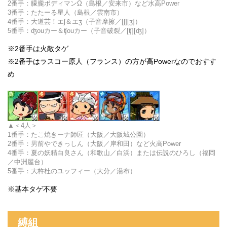
2番手：
朦朧ボディマンΩ（島根／安来市）など水高Power
3番手：たたーる星人（島根／雲南市）
4番手：大道芸！エʃ＆エʒ（子音摩擦／[ʃ][ʒ]）
5番手：ʤouカー＆ʧouカー（子音破裂／[ʧ][ʤ]）
※2番手は火敵タゲ
※2番手は
ラスコー原人（フランス）の方が高Powerなのでおすす
め
＜4人＞
1番手：
たこ焼きーナ師匠（大阪／大阪城公園）
2番手：男前やできっしん（大阪／岸和田）など火高Power
4番手：夏の妖精白良さん（和歌山／白浜）または伝説のひろし（福岡
／中洲屋台）
5番手：大杵杜のユッフィー（大分／湯布）
※基本タゲ不要
縛組