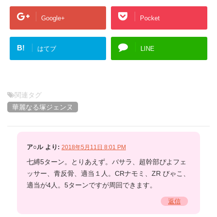
Google+
Pocket
B!
はてブ
LINE
関連タグ
華麗なる塚ジェンヌ
ア○ル
より:
2018年5月11日 8:01 PM
七縛5ターン。とりあえず。バサラ、超幹部ぴよフェ
ッサー、青反骨、適当１人。CRナモミ、ZR びゃこ、
適当が4人。5ターンですが周回できます。
返信