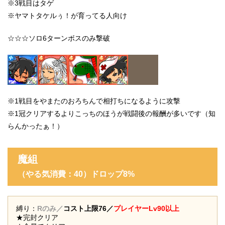
※3戦目はタゲ
※
ヤマトタケルぅ！が育ってる人向け
☆☆☆ソロ6ターンボスのみ撃破
※1戦目を
やまたのおろちんで相打ちになるように攻撃
※1冠クリアするよりこっちのほうが戦闘後の報酬が多いです（知
らんかったぁ！）
魔組
（やる気消費：40
）ドロップ8%
縛り：
Rのみ／
コスト上限76／
プレイヤーLv90以上
★完封クリア